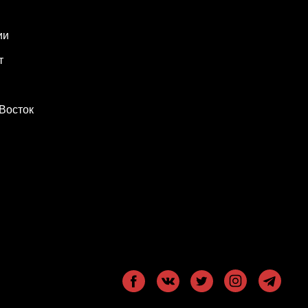
ии
т
Восток