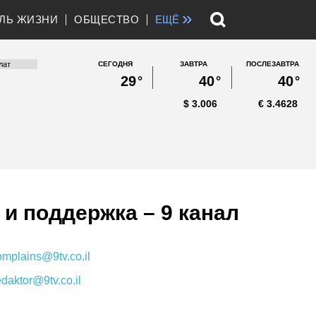
»
ЛЬ ЖИЗНИ
ОБЩЕСТВО
ЕЩЁ
СЕГОДНЯ
ЗАВТРА
ПОСЛЕЗАВТРА
29
°
40
°
40
°
$
3.006
€
3.4628
 и поддержка – 9 канал
omplains@9tv.co.il
edaktor@9tv.co.il