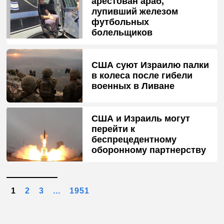
арестован араб,
лупивший железом
футбольных
болельщиков
США суют Израилю палки
в колеса после гибели
военных в Ливане
США и Израиль могут
перейти к
беспрецедентному
оборонному партнерству
1
2
3
...
1951