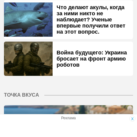
Что делают акулы, когда
за ними никто не
наблюдает? Ученые
впервые получили ответ
на этот вопрос.
Война будущего: Украина
бросает на фронт армию
роботов
ТОЧКА ВКУСА
Средиземноморская диета оказалась полезна
Реклама
x
не только для сердца