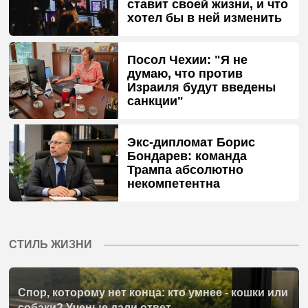
ставит своей жизни, и что
хотел бы в ней изменить
Посол Чехии: "Я не
думаю, что против
Израиля будут введены
санкции"
Экс-дипломат Борис
Бондарев: команда
Трампа абсолютно
некомпетентна
СТИЛЬ ЖИЗНИ
Спор, которому нет конца: кто умнее - кошки или
собаки? Ученые дали ответ