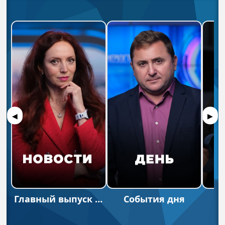
◀
▶
Главный выпуск новостей.
Cобытия дня
В