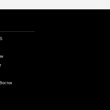
SS
ии
т
Восток