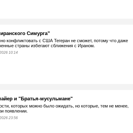
 иранского Симурга”
но конфликтовать с США Тегеран не сможет, потому что даже
енные страны избегают сближения с Ираном.
2026 10:14
айер и "Братья-мусульмане"
ости, которых можно было ожидать, но которые, тем не менее,
ри появлении.
2026 23:56