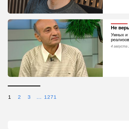
Не вер
Умных и 
реализов
4 августа 
1
2
3
...
1271