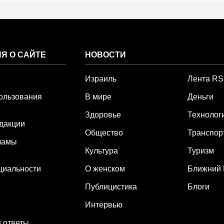
Я О САЙТЕ
НОВОСТИ
Израиль
Лента R
ользования
В мире
Деньги
Здоровье
Технолог
дакции
Общество
Транспор
ламы
Культура
Туризм
циальности
О женском
Ближний 
Публицистика
Блоги
Интервью
 ответы