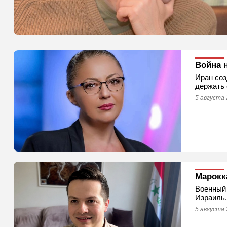
Война 
Иран соз
держать 
5 августа 
Марокк
Военный 
Израиль.
5 августа 