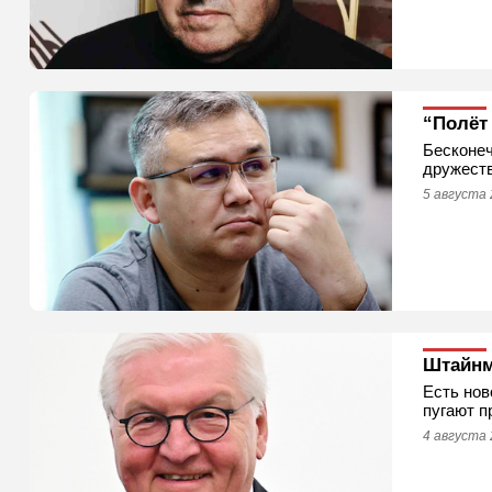
“Полёт
Бесконеч
дружеств
5 августа 
Штайнм
Есть нов
пугают п
4 августа 