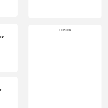
Реклама
нно
т