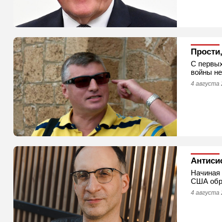
Прости
С первых
войны не
4 августа 
Антиси
Начиная 
США обру
4 августа 