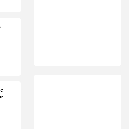
а
нс
ии