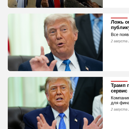
Ложь о
публик
Все появ
2 августа 
Трамп 
сервис
Компания
для фин
2 августа 