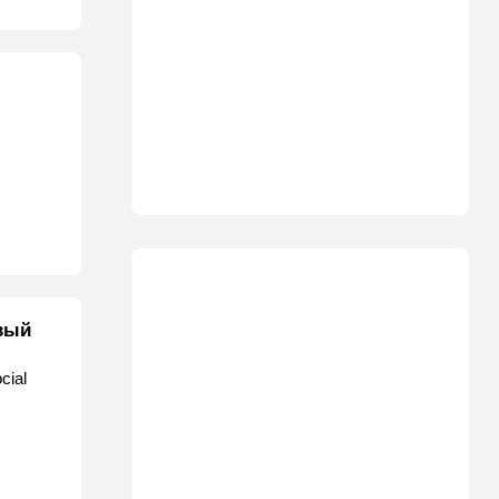
вый
cial