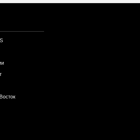
SS
ии
т
Восток