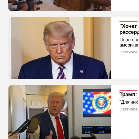
"Хочет 
рассер
Перегово
американ
3 августа 
Трамп:
"Для них
3 августа 