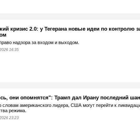
ий кризис 2.0: у Тегерана новые идеи по контролю з
ом
право надзора за входом и выходом.
2026 16:35
сь, они опомнятся": Трамп дал Ирану последний ша
о словам американского лидера, США могут перейти к ликвидац
тва режима.
2026 23:23