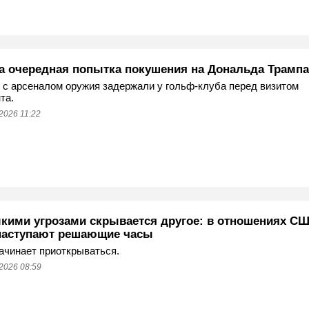
а очередная попытка покушения на Дональда Трампа
с арсеналом оружия задержали у гольф-клуба перед визитом
та.
2026 11:22
мкими угрозами скрывается другое: в отношениях СШ
наступают решающие часы
ачинает приоткрываться.
2026 08:59