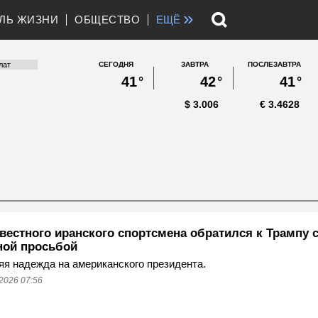
»
ЛЬ ЖИЗНИ
ОБЩЕСТВО
ЕЩЁ
СЕГОДНЯ
ЗАВТРА
ПОСЛЕЗАВТРА
41
°
42
°
41
°
$
3.006
€
3.4628
вестного иранского спортсмена обратился к Трампу 
ной просьбой
я надежда на американского президента.
2026 07:56