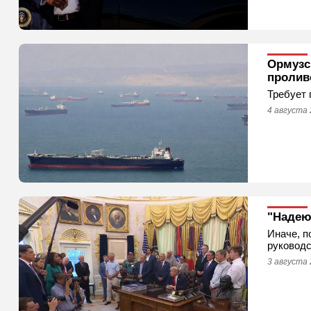
Ормузск
пролив
Требует 
4 августа 
"Надею
Иначе, п
руководс
3 августа 