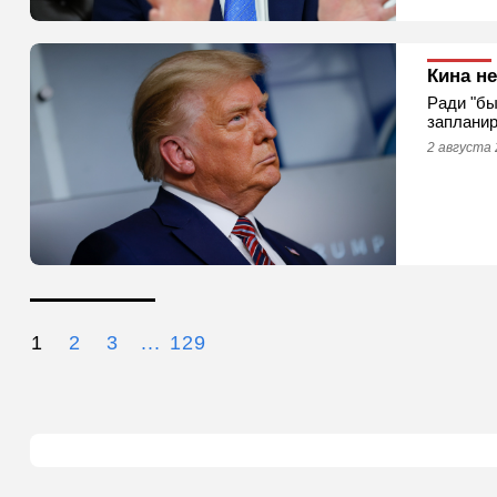
Кина н
Ради "бы
запланир
2 августа 
1
2
3
...
129