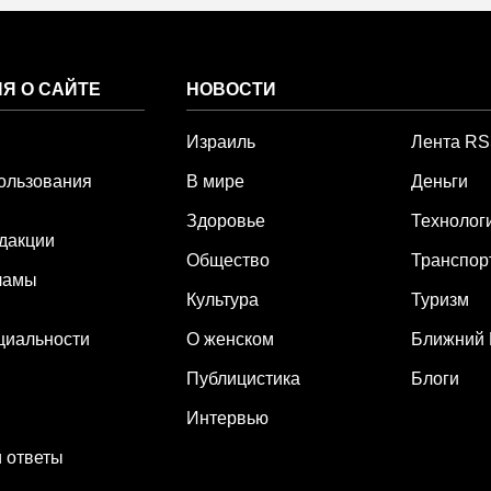
Я О САЙТЕ
НОВОСТИ
Израиль
Лента R
ользования
В мире
Деньги
Здоровье
Технолог
дакции
Общество
Транспор
ламы
Культура
Туризм
циальности
О женском
Ближний 
Публицистика
Блоги
Интервью
 ответы