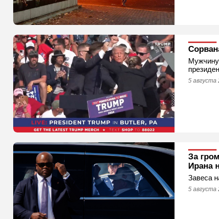
Сорван
Мужчину 
президен
5 августа 
За гро
Ирана 
Завеса н
5 августа 