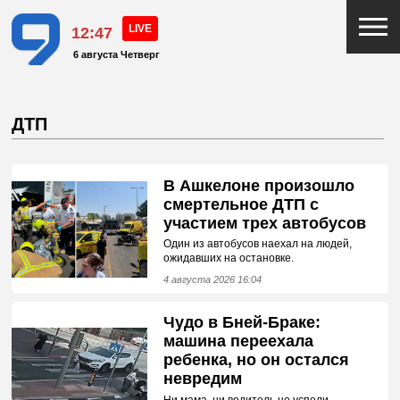
12:47
6 августа Четверг
ДТП
В Ашкелоне произошло
смертельное ДТП с
участием трех автобусов
Один из автобусов наехал на людей,
ожидавших на остановке.
4 августа 2026 16:04
Чудо в Бней-Браке:
машина переехала
ребенка, но он остался
невредим
Ни мама, ни водитель не успели