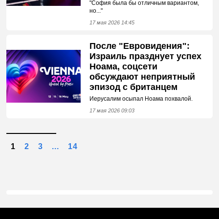
"София была бы отличным вариантом,
но..."
17 мая 2026 14:45
После "Евровидения":
Израиль празднует успех
Ноама, соцсети
обсуждают неприятный
эпизод с британцем
Иерусалим осыпал Ноама похвалой.
17 мая 2026 09:03
1
2
3
...
14