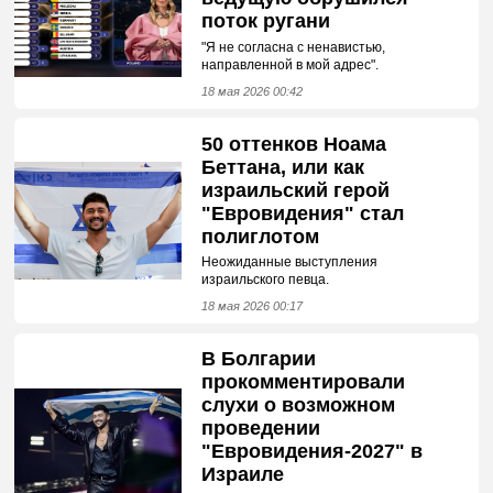
поток ругани
"Я не согласна с ненавистью,
направленной в мой адрес".
18 мая 2026 00:42
50 оттенков Ноама
Беттана, или как
израильский герой
"Евровидения" стал
полиглотом
Неожиданные выступления
израильского певца.
18 мая 2026 00:17
В Болгарии
прокомментировали
слухи о возможном
проведении
"Евровидения-2027" в
Израиле