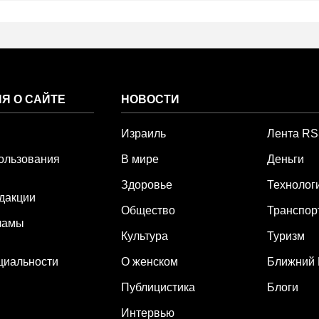
Я О САЙТЕ
НОВОСТИ
Израиль
Лента R
ользования
В мире
Деньги
Здоровье
Технолог
дакции
Общество
Транспор
ламы
Культура
Туризм
циальности
О женском
Ближний 
Публицистика
Блоги
Интервью