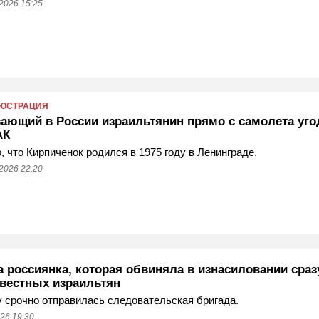
2026 15:25
ЮСТРАЦИЯ
ающий в России израильтянин прямо с самолета уго
АК
, что Кирпиченок родился в 1975 году в Ленинграде.
2026 22:20
а россиянка, которая обвиняла в изнасиловании сраз
звестных израильтян
 срочно отправилась следовательская бригада.
26 19:30