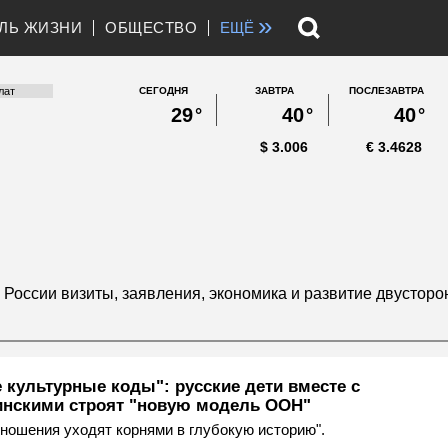
»
ЛЬ ЖИЗНИ
ОБЩЕСТВО
ЕЩЁ
СЕГОДНЯ
ЗАВТРА
ПОСЛЕЗАВТРА
29
°
40
°
40
°
$
3.006
€
3.4628
России визиты, заявления, экономика и развитие двусторо
 культурные коды": русские дети вместе с
инскими строят "новую модель ООН"
ношения уходят корнями в глубокую историю".