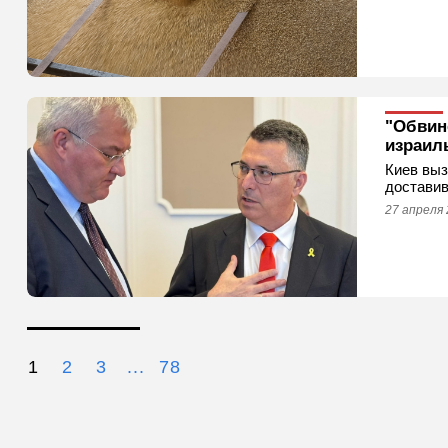
"Обвине
израил
Киев выз
доставив
27 апреля 
1
2
3
...
78