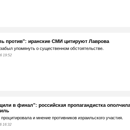
ль против": иранские СМИ цитируют Лаврова
забыл упомянуть о существенном обстоятельстве.
6 19:52
щили в финал": российская пропагандистка ополчил
аиль
процитировала и мнение противников израильского участия.
6 16:32