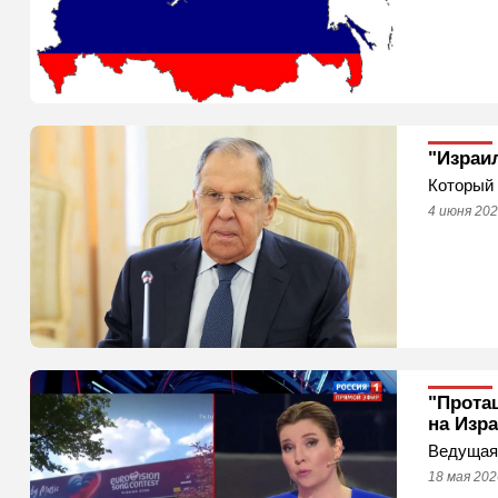
"Израи
Который 
4 июня 202
"Прота
на Изр
Ведущая 
18 мая 202