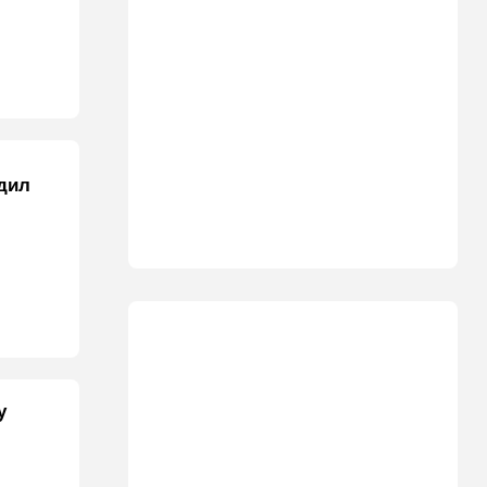
дил
у