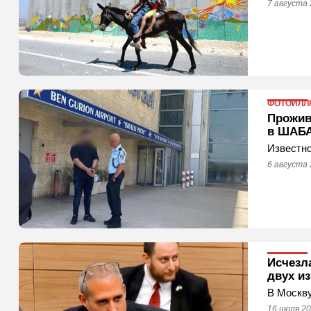
7 августа 
ФОТОИЛЛ
Прожив
в ШАБ
Известно
6 августа 
Исчезл
двух и
В Москву
16 июля 20