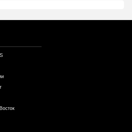
SS
ии
т
Восток