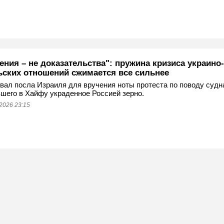
ния – не доказательства": пружина кризиса украино-
ьских отношений сжимается все сильнее
вал посла Израиля для вручения ноты протеста по поводу судн
шего в Хайфу украденное Россией зерно.
2026 23:15