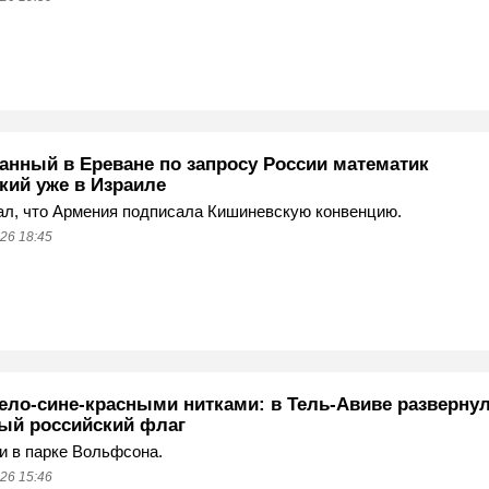
анный в Ереване по запросу России математик
кий уже в Израиле
ал, что Армения подписала Кишиневскую конвенцию.
26 18:45
ело-сине-красными нитками: в Тель-Авиве разверну
ый российский флаг
 в парке Вольфсона.
26 15:46