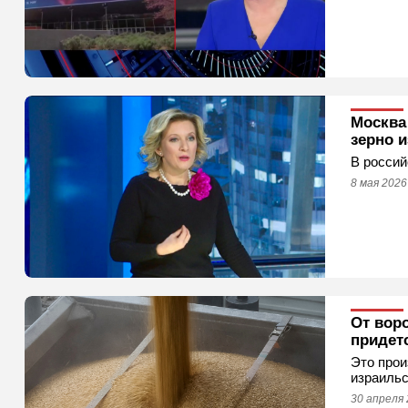
Москва 
зерно и
В россий
8 мая 2026
От вор
придет
Это прои
израильс
30 апреля 