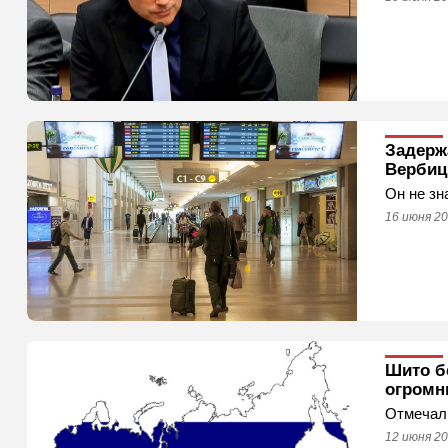
Задерж
Вербиц
Он не зн
16 июня 20
Шито б
огромн
Отмечали
12 июня 20