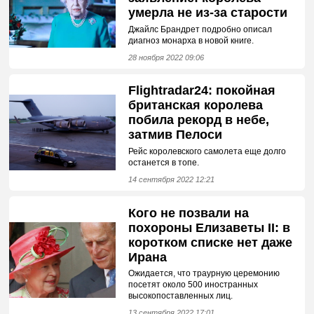
умерла не из-за старости
Джайлс Брандрет подробно описал
диагноз монарха в новой книге.
28 ноября 2022 09:06
Flightradar24: покойная
британская королева
побила рекорд в небе,
затмив Пелоси
Рейс королевского самолета еще долго
останется в топе.
14 сентября 2022 12:21
Кого не позвали на
похороны Елизаветы II: в
коротком списке нет даже
Ирана
Ожидается, что траурную церемонию
посетят около 500 иностранных
высокопоставленных лиц.
13 сентября 2022 17:01