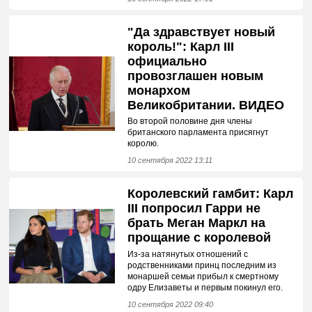
"Да здравствует новый
король!": Карл III
официально
провозглашен новым
монархом
Великобритании. ВИДЕО
Во второй половине дня члены
британского парламента присягнут
королю.
10 сентября 2022 13:11
Королевский гамбит: Карл
III попросил Гарри не
брать Меган Маркл на
прощание с королевой
Из-за натянутых отношений с
родственниками принц последним из
монаршей семьи прибыл к смертному
одру Елизаветы и первым покинул его.
10 сентября 2022 09:40