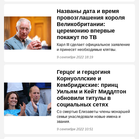
Названы дата и время
провозглашения короля
Великобритании:
церемонию впервые
покажут по ТВ
Карл III сделает официальное заявление
и принесет необходимые клятвы.
9 сентября 2022 18:19
Герцог и герцогиня
Корнуоллские и
Кембриджские: принц
Уильям и Кейт Миддлтон
обновили титулы в
социальных сетях
Со смертью Елизаветы члены монаршей
семьи унаследовали новые имена и
звания.
9 сентября 2022 10:51