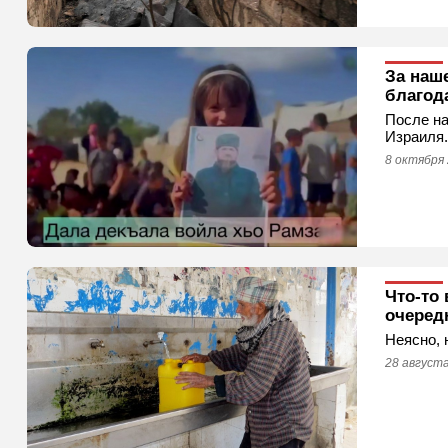
За наш
благод
После на
Израиля.
8 октября 
Что-то
очеред
Неясно, 
28 августа