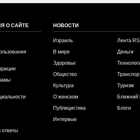
Я О САЙТЕ
НОВОСТИ
Израиль
Лента R
ользования
В мире
Деньги
Здоровье
Технолог
дакции
Общество
Транспор
ламы
Культура
Туризм
циальности
О женском
Ближний 
Публицистика
Блоги
Интервью
 ответы