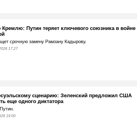
о Кремлю: Путин теряет ключевого союзника в войне 
ой
щет срочную замену Рамзану Кадырову.
2026 17:27
есуэльскому сценарию: Зеленский предложил США
ть еще одного диктатора
 Путин.
026 19:00