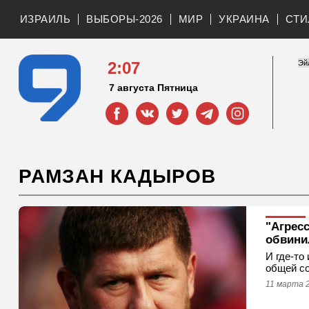
ИЗРАИЛЬ
ВЫБОРЫ-2026
МИР
УКРАИНА
СТИ
2:07
7 августа Пятница
РАМЗАН КАДЫРОВ
"Агрес
обвини
И где-то
общей со
11 марта 2