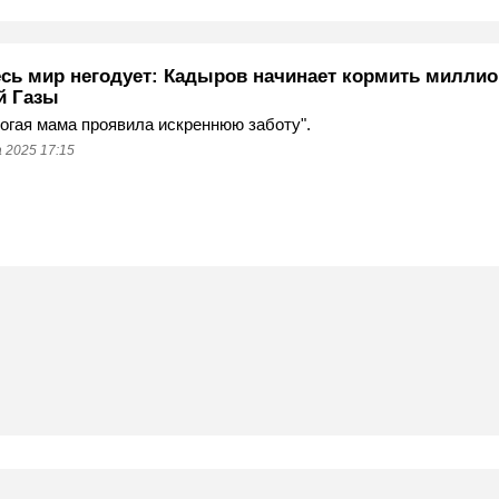
есь мир негодует: Кадыров начинает кормить миллио
й Газы
огая мама проявила искреннюю заботу".
 2025 17:15