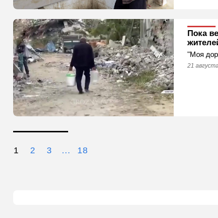
Пока в
жителе
"Моя дор
21 августа
1
2
3
...
18