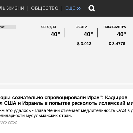
»
ЛЬ ЖИЗНИ
ОБЩЕСТВО
ЕЩЁ
СЕГОДНЯ
ЗАВТРА
ПОСЛЕЗАВТРА
40
°
40
°
40
°
$
3.013
€
3.4776
соры сознательно спровоцировали Иран": Кадыров
л США и Израиль в попытке расколоть исламский м
 им это удалось - глава Чечни отмечает медлительность ОАЭ в 
лидарности мусульманских стран.
026 22:52