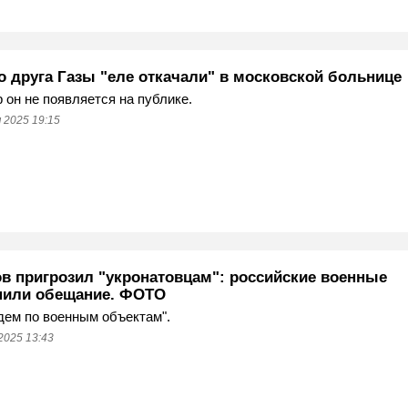
о друга Газы "еле откачали" в московской больнице
р он не появляется на публике.
 2025 19:15
в пригрозил "укронатовцам": российские военные
или обещание. ФОТО
дем по военным объектам".
2025 13:43