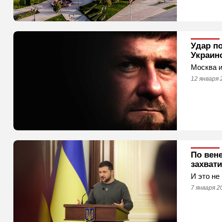
Удар п
Украин
Москва и
12 января 
По вен
захвати
И это не
7 января 2