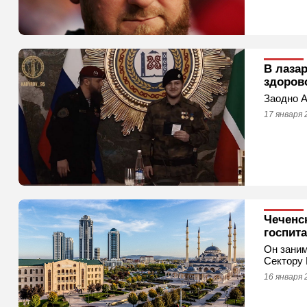
В лаза
здоров
Заодно А
17 января 
Чеченс
госпит
Он заним
Сектору 
16 января 