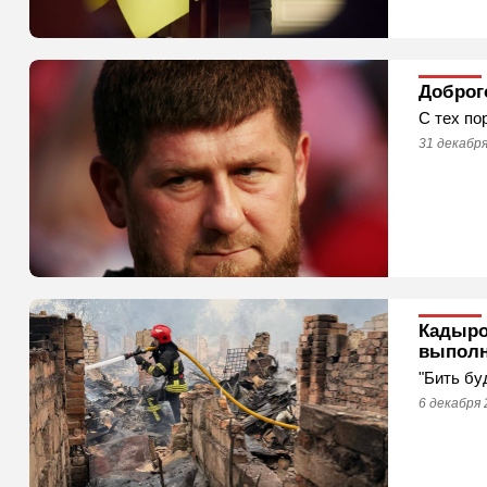
Доброг
С тех по
31 декабря
Кадыро
выполн
"Бить бу
6 декабря 