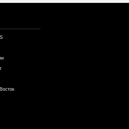
SS
ии
т
Восток