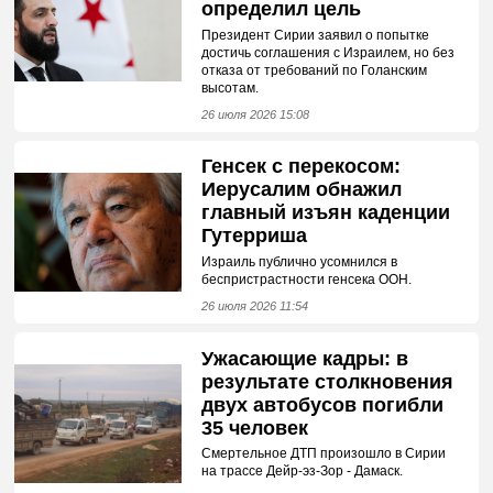
определил цель
Президент Сирии заявил о попытке
достичь соглашения с Израилем, но без
отказа от требований по Голанским
высотам.
26 июля 2026 15:08
Генсек с перекосом:
Иерусалим обнажил
главный изъян каденции
Гутерриша
Израиль публично усомнился в
беспристрастности генсека ООН.
26 июля 2026 11:54
Ужасающие кадры: в
результате столкновения
двух автобусов погибли
35 человек
Смертельное ДТП произошло в Сирии
на трассе Дейр-эз-Зор - Дамаск.