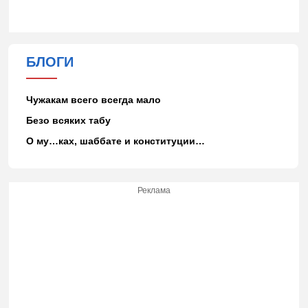
БЛОГИ
Чужакам всего всегда мало
Безо всяких табу
О му…ках, шаббате и конституции…
Реклама