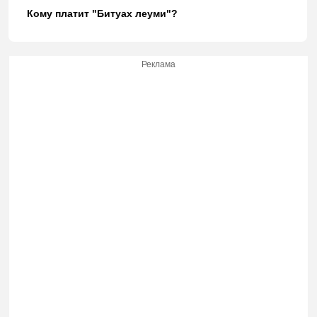
Кому платит "Битуах леуми"?
Реклама