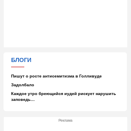
БЛОГИ
Пишут о росте антисемитизма в Голливуде
Задолбало
Каждое утро бреющийся иудей рискует нарушить
заповедь…
Реклама