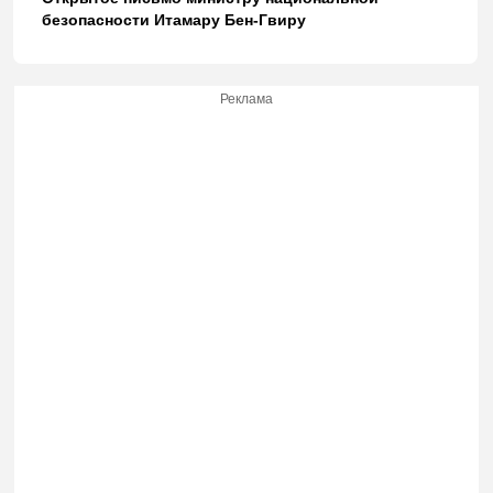
безопасности Итамару Бен-Гвиру
Реклама