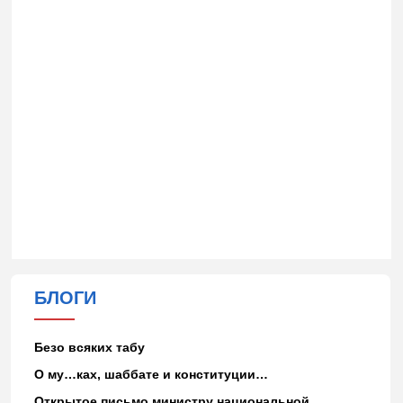
БЛОГИ
Безо всяких табу
О му…ках, шаббате и конституции…
Открытое письмо министру национальной