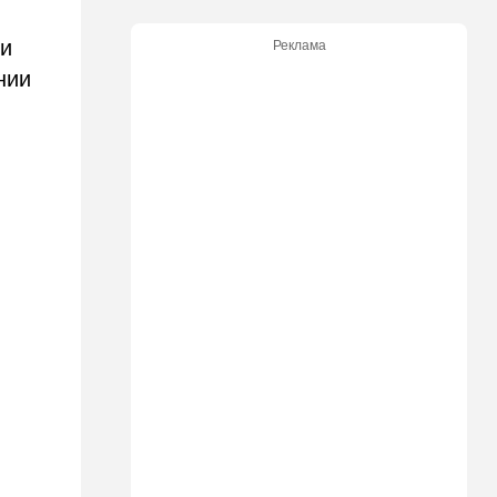
создали новую партию
ри
Реклама
18:42
В мире
нии
Дело пошло: в Газе строят
базу для африканских
солдат, две дружественных
Израилю страны готовы
отправить контингент
18:27
Мнения
Открытое письмо министру
национальной безопасности
Итамару Бен-Гвиру
18:00
Транспорт
Реформа общественного
транспорта в Израиле: что
изменится для пассажиров
автобусов и поездов
17:48
Здоровье
Впервые в этом году: