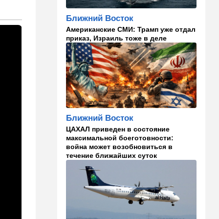
Россия и Китай усиливают
поддержку Ирана: война с
Ближний Восток
США меняет баланс сил
Американские СМИ: Трамп уже отдал
приказ, Израиль тоже в деле
14:18
Мнения
"Это ваше туда-сюда
страшно раздражает"
14:06
Транспорт
Что изменилось в аэропорту
Бен-Гурион после войны:
новые правила,
Ближний Восток
безопасность и советы
пассажирам
ЦАХАЛ приведен в состояние
максимальной боеготовности:
война может возобновиться в
13:58
Здоровье
течение ближайших суток
Какие продукты помогают
легче переносить стресс:
что выяснили ученые
13:47
Ближний Восток
Турция все ближе подходит
к опасной черте в