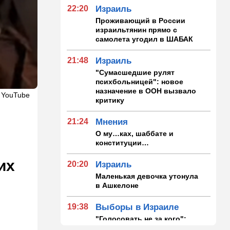
22:20
Израиль
Проживающий в России
израильтянин прямо с
самолета угодил в ШАБАК
21:48
Израиль
"Сумасшедшие рулят
психбольницей": новое
назначение в ООН вызвало
 YouTube
критику
21:24
Мнения
О му…ках, шаббате и
конституции…
их
20:20
Израиль
Маленькая девочка утонула
в Ашкелоне
19:38
Выборы в Израиле
"Голосовать не за кого":
Эрдан и Эдельштейн