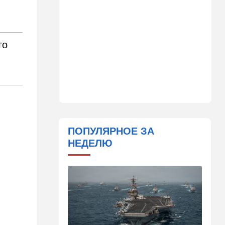
деле пропавшего парня из
Димоны: его друзья стали
подозреваемыми
го
15:13
В мире
Генерал с говорящим
именем предположительно
погиб при взрыве в
ресторане в Москве
15:00
Культура
Звездное лето и водные
драконы в Израиле: куда
ПОПУЛЯРНОЕ ЗА
сходить с детьми на
НЕДЕЛЮ
каникулах
14:49
Стиль жизни
Спор, которому нет конца:
кто умнее - кошки или
собаки? Ученые дали ответ
14:41
Ближний Восток