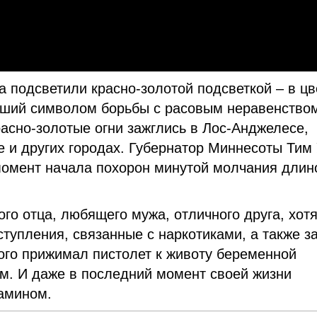
 подсветили красно-золотой подсветкой – в цв
вший символом борьбы с расовым неравенство
асно-золотые огни зажглись в Лос-Анджелесе,
е и других городах. Губернатор Миннесоты Тим
 момент начала похорон минутой молчания длин
го отца, любящего мужа, отличного друга, хотя
тупления, связанные с наркотиками, а также з
ого прижимал пистолет к животу беременной
м. И даже в последний момент своей жизни
амином.