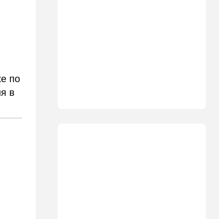
пенсионер скончался из-за
укуса комара
17:14
Израиль
Снимали порт в Эйлате и
гору Герцль: так Тамерлан и
Алина продались иранской
разведке
ке по
16:48
Израиль
я в
Злобный охранник:
арестован араб, лупивший
железом футбольных
болельщиков
16:32
В мире
Мэра Нью-Йорка освистали
на мероприятии полиции:
Мамдани пулей вылетел со
сцены
15:30
Общество
Неожиданный поворот в