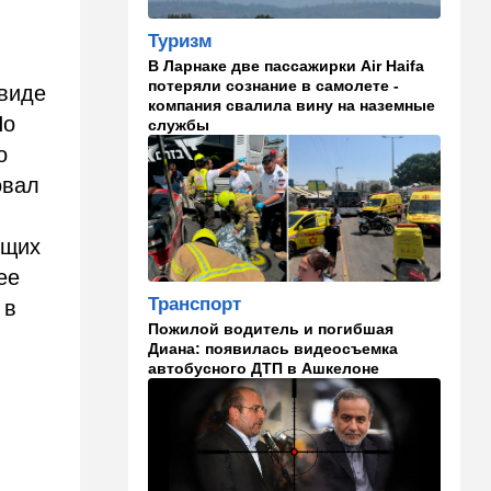
парализовала экспорт
иранской нефти
Туризм
В Ларнаке две пассажирки Air Haifa
06:45
Здоровье
потеряли сознание в самолете -
 виде
Всего 15 минут сна могут
компания свалила вину на наземные
изменить здоровье:
По
службы
результаты нового
о
исследования
овал
02:30
Израиль
Погода в Израиле на
ющих
неделю: жаркие деньки
ее
00:01
Ближний Восток
Транспорт
 в
Треугольник будет выпит:
Пожилой водитель и погибшая
"исламский НАТО" угрожает
Диана: появилась видеосъемка
расширением и
автобусного ДТП в Ашкелоне
международной изоляцией
Израиля
23:58
Мнения
Каждое утро бреющийся
иудей рискует нарушить