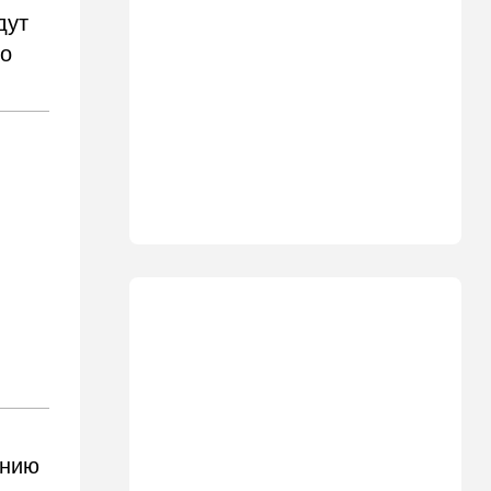
10:39
В мире
дут
Секрет раскрыт: вот где в
по
Европе начнут производить
израильские дроны
10:32
Мнения
Пишут о росте
антисемитизма в Голливуде
10:11
В мире
Бумеранг для Санчеса: жена
помогла хорошенько
раскачать премьерское
кресло
09:48
Мнения
Задолбало
09:14
В мире
"Не показывайте, что вы из
анию
Израиля": МИД выступил с
экстренным