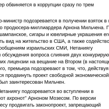
р обвиняется в коррупции сразу по трем
р-министр подозревается в получении взяток в
го продюсера-миллиардера Арнона Мильчена. 
 шампанское, сигары и ювелирные украшения ег
ть вид на жительство в США, а также содейств
сообщениям израильских СМИ, Нетаниягу
 обсуждения вопроса слияния двух конкуриру
ших лицензии на вещание на Втором (в настоящ
о, премьера подозревают в том, что, действуя
ся продвинуть проект свободной экономической
 был заинтересован Мильчен.
Нетаниягу подозревается во вступлении в
иот ахронот" Арноном Мозесом. По версии
есу продвигать законопроект, запрещающий