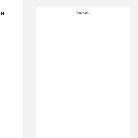
12:14
В мире
Reuters вслед за
ри
Реклама
американскими СМИ
комментирует ключевой
вопрос по войне с Ираном
12:05
Ближний Восток
США начали вывод сил из
Эрбиля: что происходит на
одной из ключевых баз
11:23
Транспорт
Водители, осторожно!
Камеры на обочине
перестают "прощать"
небольшое превышение
скорости
11:11
Общество
Шокирующая статистика из
Канады: ситуация оказалась
гораздо хуже, чем казалось