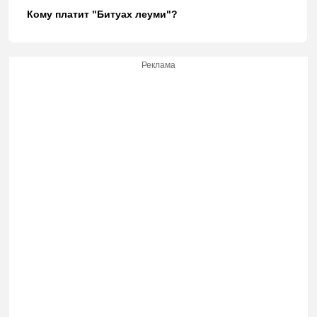
Кому платит "Битуах леуми"?
Реклама