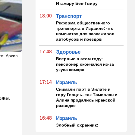
Итамару Бен-Гвиру
18:00
Транспорт
Реформа общественного
транспорта в Израиле: что
изменится для пассажиров
автобусов и поездов
17:48
Здоровье
о: Архив
Впервые в этом году:
пенсионер скончался из-за
укуса комара
17:14
Израиль
Снимали порт в Эйлате и
гору Герцль: так Тамерлан и
оже.
Алина продались иранской
разведке
16:48
Израиль
Злобный охранник:
арестован араб, лупивший