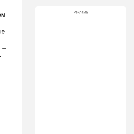
железом футбольных
болельщиков
Реклама
ом
16:32
В мире
Мэра Нью-Йорка освистали
не
на мероприятии полиции:
Мамдани пулей вылетел со
сцены
 –
15:30
Общество
е
Неожиданный поворот в
деле пропавшего парня из
Димоны: его друзья стали
подозреваемыми
15:13
В мире
Генерал с говорящим
именем предположительно
погиб при взрыве в
ресторане в Москве
15:00
Культура
Звездное лето и водные