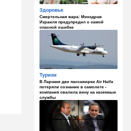
оборонному партнерству
Здоровье
11:03
Общество
Смертельная жара: Минздрав
Найдено сильно
Израиля предупредил о самой
разложившееся тело:
опасной ошибке
поиски 23-летнего парня
приняли трагический оборот
10:32
Деньги
Где самые дешевые
продукты онлайн
09:57
Технологии
Туризм
Важнейший совет
В Ларнаке две пассажирки Air Haifa
экспертов: это может спасти
потеряли сознание в самолете -
вас и вашу семью от
компания свалила вину на наземные
стремительно
службы
распространяющейся
угрозы
09:49
Мнения
Найдено некоторое решение