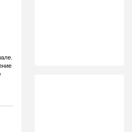
драконы в Израиле: куда
сходить с детьми на
каникулах
14:49
Стиль жизни
Спор, которому нет конца:
кто умнее - кошки или
собаки? Ученые дали ответ
14:41
Ближний Восток
нале.
Россия и Китай усиливают
ение
поддержку Ирана: война с
е
США меняет баланс сил
14:18
Мнения
"Это ваше туда-сюда
страшно раздражает"
14:06
Транспорт
Что изменилось в аэропорту
Бен-Гурион после войны:
новые правила,