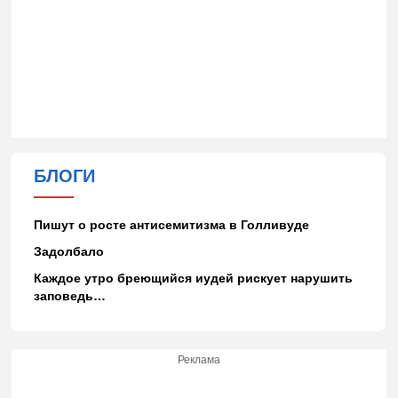
БЛОГИ
Пишут о росте антисемитизма в Голливуде
Задолбало
Каждое утро бреющийся иудей рискует нарушить
заповедь…
Реклама