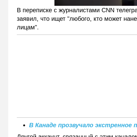
В переписке с журналистами CNN телегр
заявил, что ищет "любого, кто может на
лицам".
В Канаде прозвучало экстренное 
Другой аккаунт, связанный с этим канало