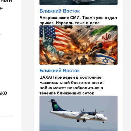
легче переносить стресс:
-
что выяснили ученые
Ближний Восток
Американские СМИ: Трамп уже отдал
13:47
Ближний Восток
приказ, Израиль тоже в деле
Турция все ближе подходит
к опасной черте в
:
отношениях с Израилем:
провокационное заявление
13:45
В мире
Помидоры научились
предупреждать соседей об
Ближний Восток
опасном вирусе
ЦАХАЛ приведен в состояние
максимальной боеготовности:
13:22
Стиль жизни
война может возобновиться в
Что действительно помогает
ько
течение ближайших суток
пережить израильскую
жару, а что является мифом.
Разбираемся
12:52
Израиль
США суют Израилю палки в
колеса после гибели