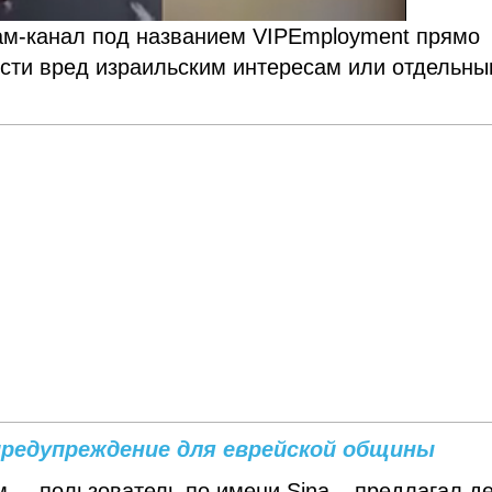
ам-канал под названием VIPEmployment прямо
нести вред израильским интересам или отдельн
предупреждение для еврейской общины
м, – пользователь по имени Sina – предлагал д