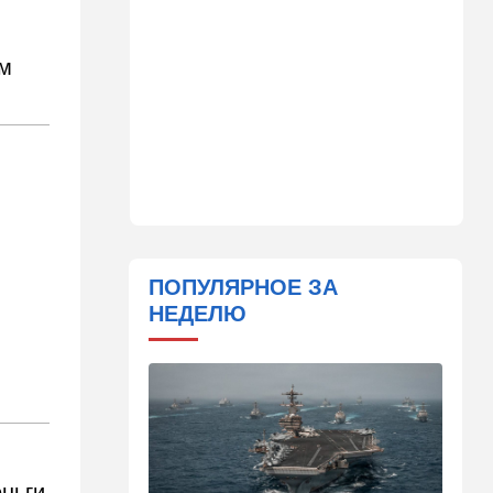
Спор, которому нет конца:
кто умнее - кошки или
собаки? Ученые дали ответ
ым
14:41
Ближний Восток
Россия и Китай усиливают
поддержку Ирана: война с
США меняет баланс сил
14:18
Мнения
"Это ваше туда-сюда
страшно раздражает"
ПОПУЛЯРНОЕ ЗА
14:06
Транспорт
НЕДЕЛЮ
Что изменилось в аэропорту
Бен-Гурион после войны:
новые правила,
безопасность и советы
пассажирам
13:58
Здоровье
Какие продукты помогают
еньги