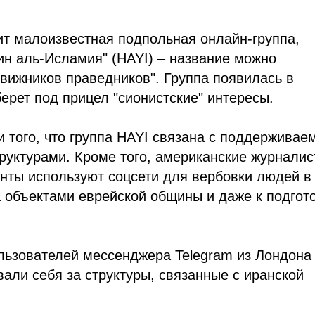
ит малоизвестная подпольная онлайн-группа,
н аль-Исламия" (HAYI) – название можно
вижников праведников". Группа появилась в
берет под прицел "сионистские" интересы.
 того, что группа HAYI связана с поддержива
уктурами. Кроме того, американские журнали
енты используют соцсети для вербовки людей в
а объектами еврейской общины и даже к подгот
ьзователей мессенджера Telegram из Лондона
али себя за структуры, связанные с иранской