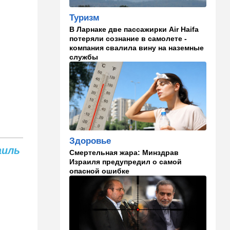
военных в Ливане
Туризм
В Ларнаке две пассажирки Air Haifa
12:46
Спорт
потеряли сознание в самолете -
Иранский режим получил
компания свалила вину на наземные
удар по самолюбию -
службы
публично, от женщин, из
Австралии
11:49
Общество
11 лет в бегах: в Бен-
Гурионе арестован педофил,
орудовавший в Хайфе,
Крайот и Кирьят-Шмоне
Здоровье
аиль
11:35
Израиль
Смертельная жара: Минздрав
Израиля предупредил о самой
США и Израиль могут
опасной ошибке
перейти к беспрецедентному
оборонному партнерству
11:03
Общество
Найдено сильно
разложившееся тело: