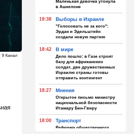
Маленькая девочка утонула
в Ашкелоне
19:38
Выборы в Израиле
"Голосовать не за кого":
Эрдан и Эдельштейн
создали новую партию
18:42
В мире
: 9 Канал
Дело пошло: в Газе строят
базу для африканских
солдат, две дружественных
Израилю страны готовы
отправить контингент
18:27
Мнения
Открытое письмо министру
национальной безопасности
ьная
Итамару Бен-Гвиру
18:00
Транспорт
Реформа общественного
транспорта в Израиле: что