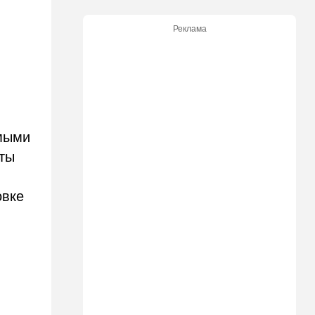
изменится для пассажиров
автобусов и поездов
Реклама
17:48
Здоровье
Впервые в этом году:
пенсионер скончался из-за
укуса комара
17:14
Израиль
емыми
Снимали порт в Эйлате и
гору Герцль: так Тамерлан и
сты
Алина продались иранской
разведке
овке
16:48
Израиль
Злобный охранник:
арестован араб, лупивший
железом футбольных
болельщиков
16:32
В мире
Мэра Нью-Йорка освистали