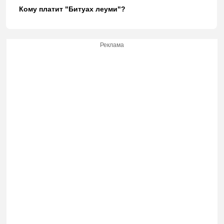
Кому платит "Битуах леуми"?
Реклама