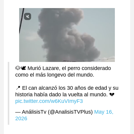
🐶🕊️ Murió Lazare, el perro considerado
como el más longevo del mundo.
📍 El can alcanzó los 30 años de edad y su
historia había dado la vuelta al mundo. 💔
pic.twitter.com/w6KuVImyF3
— AnálisisTv (@AnalisisTVPlus)
May 16,
2026