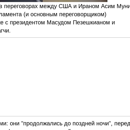
к в переговорах между США и Ираном Асим Мун
рламента (и основным переговорщиком)
е с президентом Масудом Пезешкианом и
гчи.
и: они "продолжались до поздней ночи", пере