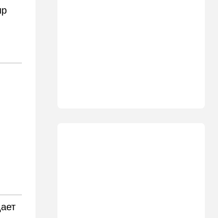
10:08
Мнения
ир
Чужакам всего всегда мало
09:50
Ближний Восток
Южный фронт: хуситы идут
в наступление
09:03
Новости Украины
ВСУ атаковали очередной
склад Wildberries
09:00
В мире
Детали инцидента в
аэропорту Лейпцига: чудо
спасло от чудовищного
взрыва
08:20
В мире
Подросток открыл огонь в
школе под Бангкоком:
дает
погибли семь человек