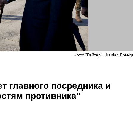
Фото: "Рейтер" , Iranian Foreig
т главного посредника и
остям противника"