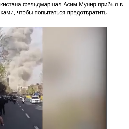
акистана фельдмаршал Асим Мунир прибыл в
иками, чтобы попытаться предотвратить