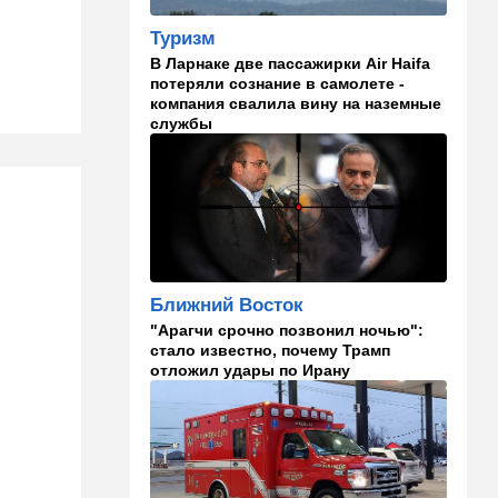
Помогите найти: пропала
Эльмира из Рамат-Гана
Туризм
В Ларнаке две пассажирки Air Haifa
23:35
Мнения
потеряли сознание в самолете -
компания свалила вину на наземные
Безо всяких табу
службы
22:20
Израиль
Проживающий в России
израильтянин прямо с
самолета угодил в ШАБАК
21:48
Израиль
"Сумасшедшие рулят
Ближний Восток
психбольницей": новое
назначение в ООН вызвало
"Арагчи срочно позвонил ночью":
критику
стало известно, почему Трамп
отложил удары по Ирану
21:24
Мнения
О му…ках, шаббате и
конституции…
20:20
Израиль