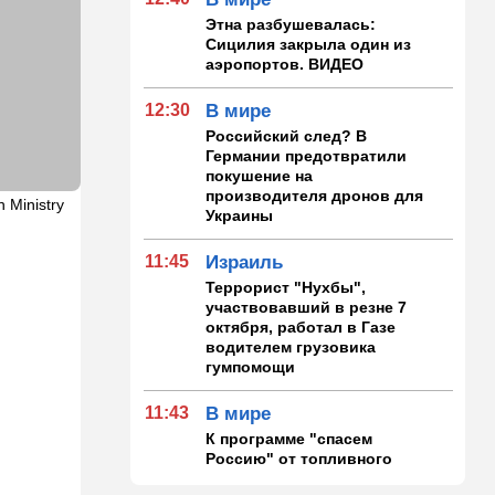
Этна разбушевалась:
Сицилия закрыла один из
аэропортов. ВИДЕО
12:30
В мире
Российский след? В
Германии предотвратили
покушение на
производителя дронов для
n Ministry
Украины
11:45
Израиль
Террорист "Нухбы",
участвовавший в резне 7
октября, работал в Газе
водителем грузовика
гумпомощи
11:43
В мире
К программе "спасем
Россию" от топливного
кризиса присоединилась