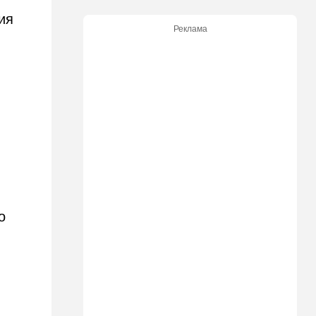
17:48
Здоровье
ия
Впервые в этом году:
Реклама
пенсионер скончался из-за
укуса комара
17:14
Израиль
Снимали порт в Эйлате и
гору Герцль: так Тамерлан и
Алина продались иранской
разведке
16:48
Израиль
Злобный охранник:
арестован араб, лупивший
железом футбольных
о
болельщиков
16:32
В мире
Мэра Нью-Йорка освистали
на мероприятии полиции:
Мамдани пулей вылетел со
сцены