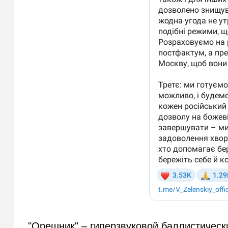
"Орешник" – гиперзвуковой баллистическ