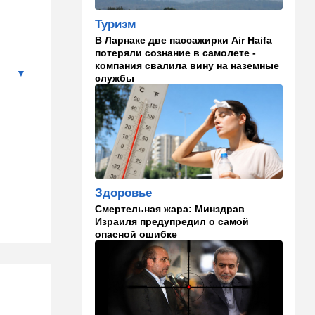
Иранский режим получил
Туризм
удар по самолюбию -
публично, от женщин, из
В Ларнаке две пассажирки Air Haifa
Австралии
потеряли сознание в самолете -
компания свалила вину на наземные
службы
11:49
Общество
11 лет в бегах: в Бен-
Гурионе арестован педофил,
орудовавший в Хайфе,
Крайот и Кирьят-Шмоне
11:35
Израиль
США и Израиль могут
Здоровье
перейти к беспрецедентному
оборонному партнерству
Смертельная жара: Минздрав
Израиля предупредил о самой
11:03
Общество
опасной ошибке
Найдено сильно
разложившееся тело:
поиски 23-летнего парня
приняли трагический оборот