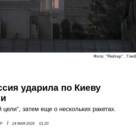
Фото: "Рейтер" , Гле
ссия ударила по Киеву
ми
 цели", затем еще о нескольких ракетах.
I
ОР
24 МАЯ 2026
01:20