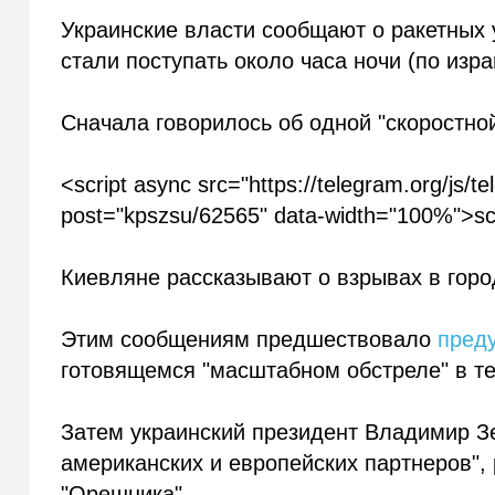
Украинские власти сообщают о ракетных 
стали поступать около часа ночи (по изр
Сначала говорилось об одной "скоростной
<
script
async
src
="
https
://
telegram
.
org
/
js
/
te
post
="
kpszsu
/62565"
data
-
width
="100%">
sc
Киевляне рассказывают о взрывах в город
Этим сообщениям предшествовало
пред
готовящемся "масштабном обстреле" в те
Затем украинский президент Владимир Зе
американских и европейских партнеров", 
"Орешника".