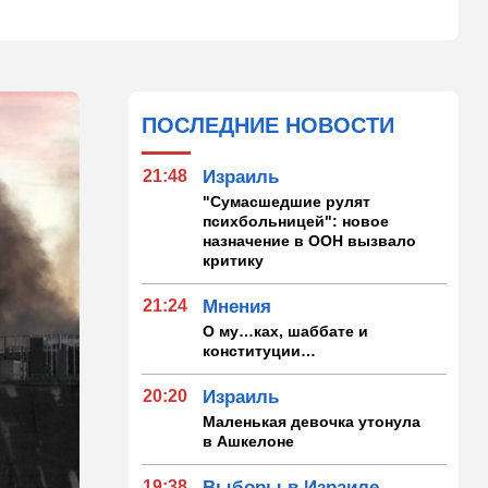
ПОСЛЕДНИЕ НОВОСТИ
21:48
Израиль
"Сумасшедшие рулят
психбольницей": новое
назначение в ООН вызвало
критику
21:24
Мнения
О му…ках, шаббате и
конституции…
20:20
Израиль
Маленькая девочка утонула
в Ашкелоне
19:38
Выборы в Израиле