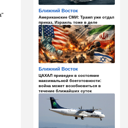
13:47
Ближний Восток
Турция все ближе подходит
Ближний Восток
к опасной черте в
а"
Американские СМИ: Трамп уже отдал
отношениях с Израилем:
приказ, Израиль тоже в деле
провокационное заявление
13:45
В мире
Помидоры научились
предупреждать соседей об
опасном вирусе
13:22
Стиль жизни
Ближний Восток
Что действительно помогает
пережить израильскую
ЦАХАЛ приведен в состояние
жару, а что является мифом.
максимальной боеготовности:
Разбираемся
война может возобновиться в
течение ближайших суток
12:52
Израиль
США суют Израилю палки в
колеса после гибели
военных в Ливане
12:46
Спорт