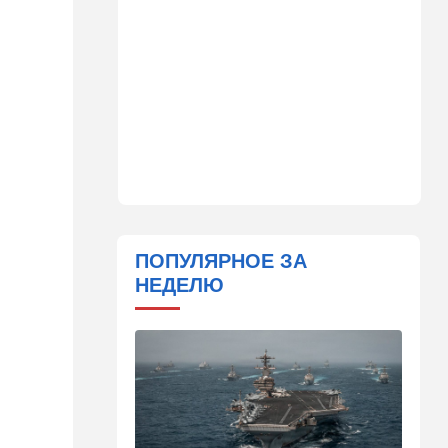
14:41
Ближний Восток
Россия и Китай усиливают
поддержку Ирана: война с
США меняет баланс сил
14:18
Мнения
"Это ваше туда-сюда
страшно раздражает"
14:06
Транспорт
Что изменилось в аэропорту
Бен-Гурион после войны:
ПОПУЛЯРНОЕ ЗА
новые правила,
НЕДЕЛЮ
безопасность и советы
пассажирам
13:58
Здоровье
Какие продукты помогают
легче переносить стресс:
что выяснили ученые