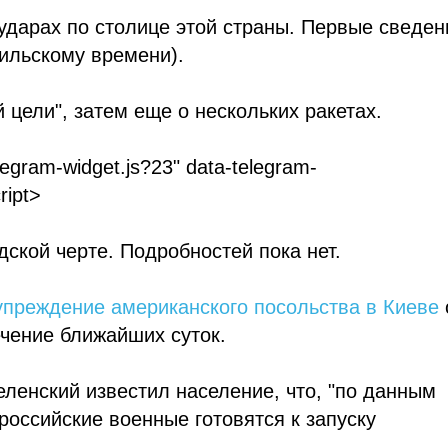
ударах по столице этой страны. Первые сведен
аильскому времени).
 цели", затем еще о нескольких ракетах.
legram
-
widget
.
js
?23"
data
-
telegram
-
ript
>
ской черте. Подробностей пока нет.
упреждение американского посольства в Киеве
чение ближайших суток.
ленский известил население, что, "по данным
российские военные готовятся к запуску