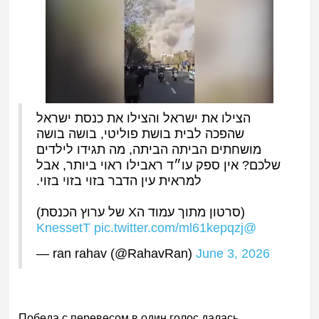
הצילו את ישראל והצילו את כנסת ישראל
שהפכה לבית בושת פוליטי, בושה בושה
מושחתים הביתה הביתה, מה תגידו לילדים
שלכם? אין ספק עו״ד ראבילו ראוי ביותר, אבל
למראית עין הדבר בזוי בזוי בזוי.
(סרטון מתוך עמוד הX של ערוץ הכנסת)
pic.twitter.com/ml61kepqzj
@KnessetT
— ran rahav (@RahavRan)
June 3, 2026
Победа с перевесом в один голос далась