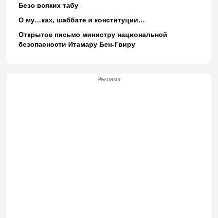
Безо всяких табу
О му…ках, шаббате и конституции…
Открытое письмо министру национальной
безопасности Итамару Бен-Гвиру
Реклама