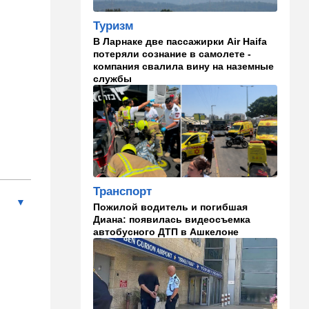
Голоса параллельных
Туризм
миров: Арагчи в очередной
раз обвинил США во лжи
В Ларнаке две пассажирки Air Haifa
потеряли сознание в самолете -
13:57
Мнения
компания свалила вину на наземные
службы
Трудно представить, чтобы
“шимпанзе оставались у
власти”
13:48
Здоровье
"Очень больно на это
смотреть": тяжелые новости
о Джо Байдене
Транспорт
13:33
В мире
Пожилой водитель и погибшая
Диана: появилась видеосъемка
Отпуск, обернувшийся
автобусного ДТП в Ашкелоне
трагедией: в Мексике утонул
внук известного
иерусалимского раввина
13:02
В мире
У Израиля появился новый