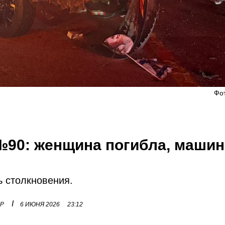
Фо
№90: женщина погибла, машин
ь столкновения.
I
ОР
6 ИЮНЯ 2026
23:12