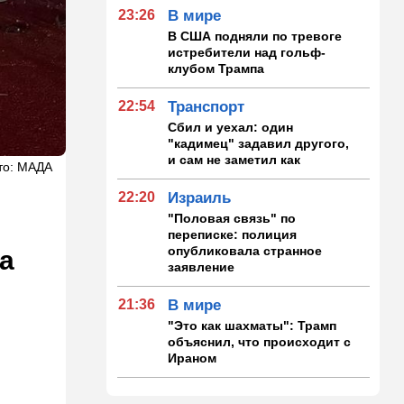
23:26
В мире
В США подняли по тревоге
истребители над гольф-
клубом Трампа
22:54
Транспорт
Сбил и уехал: один
"кадимец" задавил другого,
и сам не заметил как
то: МАДА
22:20
Израиль
"Половая связь" по
переписке: полиция
опубликовала странное
а
заявление
21:36
В мире
"Это как шахматы": Трамп
объяснил, что происходит с
Ираном
21:20
Мнения