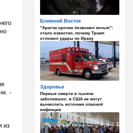
Полное затмение — не для
Израиля: куда ехать за
редким зрелищем 12 августа
Ближний Восток
него
"Арагчи срочно позвонил ночью":
12:40
В мире
вно
стало известно, почему Трамп
Этна разбушевалась:
отложил удары по Ирану
Сицилия закрыла один из
аэропортов. ВИДЕО
12:30
В мире
Российский след? В
Германии предотвратили
покушение на
производителя дронов для
ше
Здоровье
Украины
и. -
Первые смерти и тысячи
заболевших: в США не могут
11:45
Израиль
вычислить источник опасной
Террорист "Нухбы",
инфекции
участвовавший в резне 7
октября, работал в Газе
водителем грузовика
и из
гумпомощи