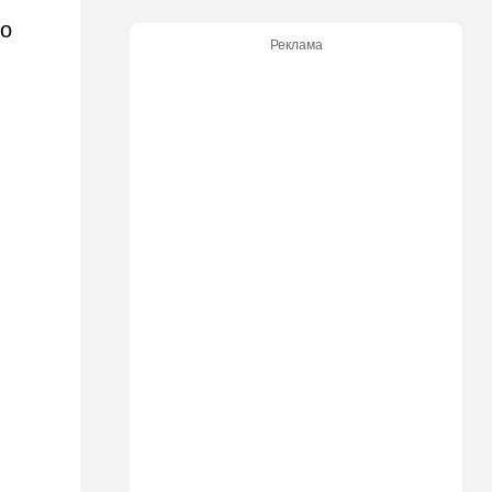
 о
18:15
Мнения
Реклама
Три счастливые восьмерки
17:44
Ближний Восток
Иранцы бьют по арабским
танкерам и шантажируют
мир, выдвигая требования к
США
17:17
В мире
Дурной пример заразителен:
Анкара тоже начала
закручивать гайки
16:48
Деньги
Дочь Ольмерта
рассердилась на "Исракарт"
за отказ принимать платеж
для ООН
16:16
Ближний Восток