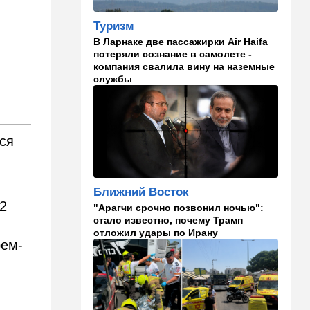
12:20
В мире
Туризм
Шенген трещит по швам:
В Ларнаке две пассажирки Air Haifa
Сеута окончательно
потеряли сознание в самолете -
рассорила две европейские
компания свалила вину на наземные
страны
службы
11:31
Израиль
Не террорист, а угонщик:
спасаясь от погони, вор
ся
вызвал переполох в поселке
Офарим
11:15
В мире
Ближний Восток
Дроны-разведчики над
2
"Арагчи срочно позвонил ночью":
бундесвером: Германия
стало известно, почему Трамп
наконец запаниковала?
отложил удары по Ирану
рем-
10:10
В мире
"Холодные сферы" над
Ближним Востоком:
Пентагон выложил новую
партию Х-файлов