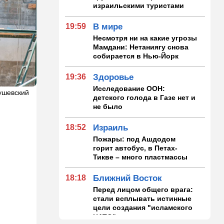
израильскими туристами
19:59
В мире
Несмотря ни на какие угрозы
Мамдани: Нетаниягу снова
собирается в Нью-Йорк
19:36
Здоровье
Исследование ООН:
ушевский
детского голода в Газе нет и
не было
18:52
Израиль
Пожары: под Ашдодом
горит автобус, в Петах-
Тикве – много пластмассы
18:18
Ближний Восток
Перед лицом общего врага:
стали всплывать истинные
цели создания "исламского
НАТО"