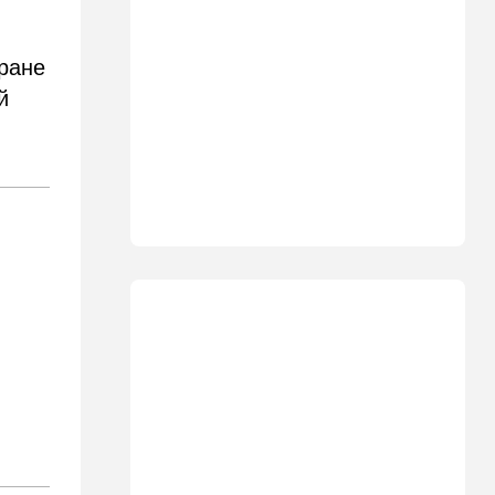
Ормуз на замке: Иран назвал
цену открытия пролива
тране
15:39
В мире
й
Деменция и Паркинсон - что
еще приписывают
м
российские политтехнологи
французским политикам
15:30
Общество
"Веселый молочник"
больше не смеется:
американский фермер-мем в
шоке
14:35
Израиль
И снова труп - возле
Реховота нашли тело
мужчины
14:15
В мире
Новый удар по Японии: за
землетрясением юг страны