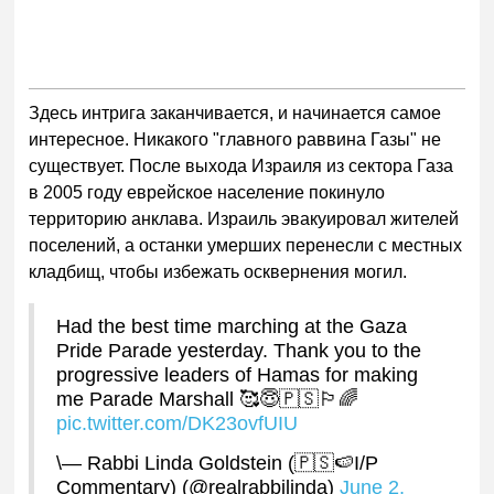
Здесь интрига заканчивается, и начинается самое
интересное. Никакого "главного раввина Газы" не
существует. После выхода Израиля из сектора Газа
в 2005 году еврейское население покинуло
территорию анклава. Израиль эвакуировал жителей
поселений, а останки умерших перенесли с местных
кладбищ, чтобы избежать осквернения могил.
Had the best time marching at the Gaza
Pride Parade yesterday. Thank you to the
progressive leaders of Hamas for making
me Parade Marshall
🥰😇🇵🇸🏳️‍🌈
pic.twitter.com/DK23ovfUIU
\— Rabbi Linda Goldstein (
🇵🇸🍉
I/P
Commentary) (@realrabbilinda)
June 2,