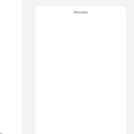
Ормуз на замке: Иран назвал
цену открытия пролива
Реклама
15:39
В мире
Деменция и Паркинсон - что
еще приписывают
российские политтехнологи
французским политикам
15:30
Общество
"Веселый молочник"
больше не смеется:
американский фермер-мем в
шоке
14:35
Израиль
И снова труп - возле
Реховота нашли тело
мужчины
14:15
В мире
Новый удар по Японии: за