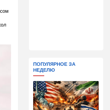
12:20
В мире
исом
Шенген трещит по швам:
Сеута окончательно
кол
рассорила две европейские
страны
11:31
Израиль
Не террорист, а угонщик:
спасаясь от погони, вор
вызвал переполох в поселке
Офарим
ПОПУЛЯРНОЕ ЗА
11:15
В мире
НЕДЕЛЮ
Дроны-разведчики над
бундесвером: Германия
наконец запаниковала?
10:10
В мире
"Холодные сферы" над
Ближним Востоком:
Пентагон выложил новую