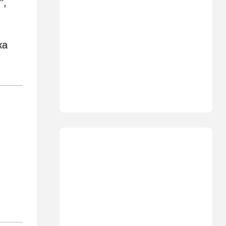
",
землетрясением юг страны
накрыл "Дельфин"
14:15
Мнения
ка
Мы проиграли, но в
хорошей компании…
14:08
В мире
Неизвестный дрон залетел в
Болгарию - премьер-
министр сделал заявление
13:19
В мире
Школьник пришел на
экскурсию в концлагерь в
футболке с принтом
террористки — посетители
вызвали полицию
13:05
Ближний Восток
ООН обеспокоена:
ближневосточная страна на
пороге гражданской войны