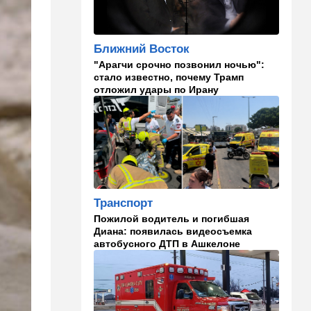
00:32
Израиль
Погода в Израиле на
субботу, 8 августа
Ближний Восток
23:57
Мнения
"Арагчи срочно позвонил ночью":
стало известно, почему Трамп
Страсть к творчеству
отложил удары по Ирану
23:20
В мире
"Нью-Йорк таймс"
опубликовал новый поклеп
на Израиль, рассердив
генконсула
22:52
В мире
Транспорт
И грянул Грэм: Сенат США
одобрил ужесточение
Пожилой водитель и погибшая
санкций против России и
Диана: появилась видеосъемка
Ирана
автобусного ДТП в Ашкелоне
22:33
Транспорт
Почему Израиль до сих пор
не решил проблему пробок,