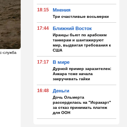
18:15
Мнения
Три счастливые восьмерки
17:44
Ближний Восток
Иранцы бьют по арабским
танкерам и шантажируют
мир, выдвигая требования к
США
с-служба
17:17
В мире
Дурной пример заразителен:
Анкара тоже начала
закручивать гайки
16:48
Деньги
Дочь Ольмерта
рассердилась на "Исракарт"
за отказ принимать платеж
для ООН
16:16
Ближний Восток