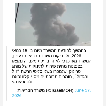
בהמשך להודעת המשרד מיום ב', 15 במאי
2026, ולבדיקות משרד הבריאות בעניין,
המשרד מעדכן כי לאחר בדיקת מעבדה נמצאו
בצנצנות מחית פירות לתינוקות של מותג
"פרינוק" שנמכרו בשני סניפי הרשת ״זול
ובגדול״, חומרים תרופתיים מסוג קלונזפאם
ולורזפאם.>
— משרד הבריאות (@IsraelMOH)
June 17,
2026