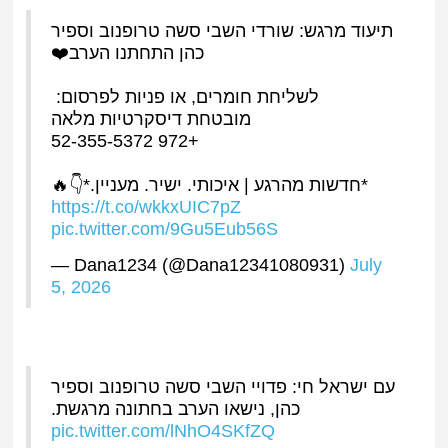
תיעוד מרגש: שורדי השבי סשה טרופנוב וספיר
כהן התחתנו הערב❤️
לשליחת חומרים, או פניות לפרסום: ⁦
מובטחת דיסקרטיות מלאה
+972 52-355-5372
*חדשות מהרגע | איכותי. ישיר. מעניין.*👇🔥
https://t.co/wkkxUIC7pZ
pic.twitter.com/9Gu5Eub56S
— Dana1234 (@Dana12341080931)
July
5, 2026
עם ישראל חי: פדויי השבי סשה טרופנוב וספיר
כהן, נישאו הערב בחתונה מרגשת.
pic.twitter.com/lNhO4SKfZQ