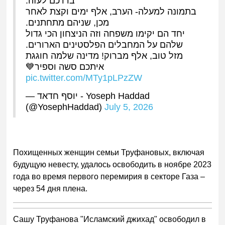
בדרכם לעזה.
בתמונה למעלה- הערב, אלף ימים וקצת לאחר
מכן, שניהם מתחתנים.
יחד הם יקימו משפחה וזה הניצחון הכי גדול
שלהם על המחבלים הפלסטינים הארורים.
מזל טוב, אלף מברוק! מדינה שלמה חוגגת
איתכם סשה וספיר💙
pic.twitter.com/MTy1pLPzZW
— יוסף חדאד - Yoseph Haddad
(@YosephHaddad)
July 5, 2026
Похищенных женщин семьи Труфановых, включая
будущую невесту, удалось освободить в ноябре 2023
года во время первого перемирия в секторе Газа –
через 54 дня плена.
Сашу Труфанова "Исламский джихад" освободил в