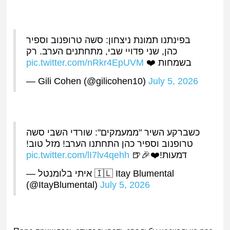
בפינתנו תמונת ניצחון: סשה טרופנוב וספיר
כהן, שני פדויי שבי, מתחתנים הערב. רק
pic.twitter.com/nRkr4EpUVM
בשמחות ❤️
— Gili Cohen (@gilicohen10)
July 5, 2026
כשברקע השיר "ממעמקים": שורדי השבי סשה
טרופנוב וספיר כהן התחתנו הערב! מזל טוב!
pic.twitter.com/lI7lv4qehh
דמעות!❤️🎉🍺
— איתי בלומנטל 🇮🇱 Itay Blumental
(@ItayBlumental)
July 5, 2026