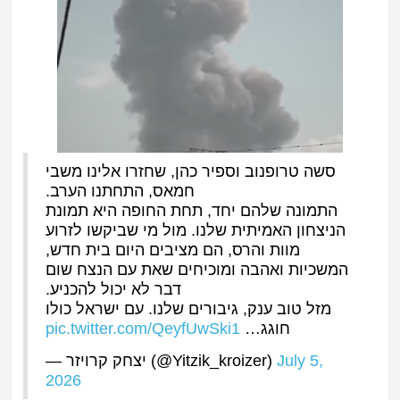
סשה טרופנוב וספיר כהן, שחזרו אלינו משבי
חמאס, התחתנו הערב.
​התמונה שלהם יחד, תחת החופה היא תמונת
הניצחון האמיתית שלנו. מול מי שביקשו לזרוע
מוות והרס, הם מציבים היום בית חדש,
המשכיות ואהבה ומוכיחים שאת עם הנצח שום
דבר לא יכול להכניע.
​מזל טוב ענק, גיבורים שלנו. עם ישראל כולו
pic.twitter.com/QeyfUwSki1
חוגג…
— יצחק קרויזר (@Yitzik_kroizer)
July 5,
2026