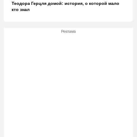
Теодора Герцля домой: история, о которой мало
кто знал
Реклама