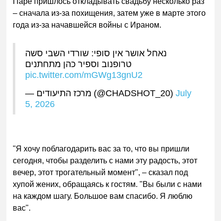
Паре пришлось откладывать свадьбу несколько раз
– сначала из-за похищения, затем уже в марте этого
года из-за начавшейся войны с Ираном.
נאחל אושר אין סופי: שורדי השבי סשה
טרופנוב וספיר כהן מתחתנים
pic.twitter.com/mGWg13gnU2
— מרכז התיעודים (@CHADSHOT_20)
July
5, 2026
"Я хочу поблагодарить вас за то, что вы пришли
сегодня, чтобы разделить с нами эту радость, этот
вечер, этот трогательный момент", – сказал под
хупой жених, обращаясь к гостям. "Вы были с нами
на каждом шагу. Большое вам спасибо. Я люблю
вас".