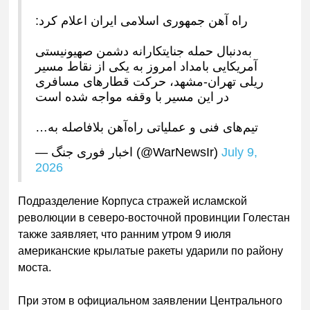
راه آهن جمهوری اسلامی ایران اعلام کرد:
به‌دنبال حمله جنایتکارانه دشمن صهیونیستی
آمریکایی بامداد امروز به یکی از ‌نقاط مسیر
ریلی تهران-مشهد، حرکت قطارهای مسافری
در این مسیر با وقفه مواجه شده است
تیم‌های فنی و عملیاتی راه‌آهن بلافاصله به…
— اخبار فوری جنگ (@WarNewsIr)
July 9,
2026
Подразделение Корпуса стражей исламской
революции в северо-восточной провинции Голестан
также заявляет, что ранним утром 9 июля
американские крылатые ракеты ударили по району
моста.
При этом в официальном заявлении Центрального