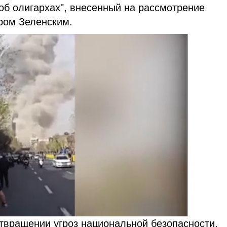
об олигархах", внесенный на рассмотрение
ром Зеленским.
твращении угроз национальной безопасности,