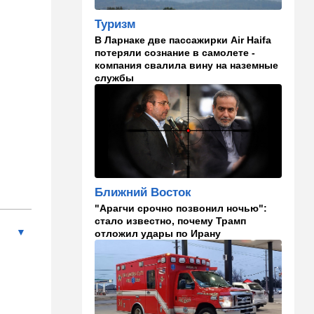
в "Мосаде"
Туризм
00:07
Израиль
В Ларнаке две пассажирки Air Haifa
потеряли сознание в самолете -
Стало известно, кому
компания свалила вину на наземные
принадлежит тело,
службы
найденное в районе Петах-
Тиквы
23:42
Общество
Помогите найти: пропала
Эльмира из Рамат-Гана
23:35
Мнения
Ближний Восток
Безо всяких табу
"Арагчи срочно позвонил ночью":
стало известно, почему Трамп
22:20
Израиль
отложил удары по Ирану
Проживающий в России
израильтянин прямо с
самолета угодил в ШАБАК
21:48
Израиль
"Сумасшедшие рулят