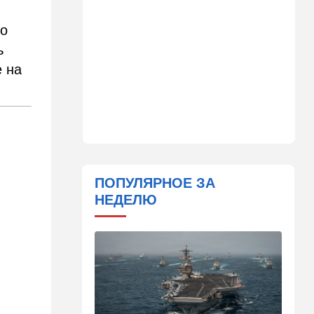
Детали инцидента в
аэропорту Лейпцига: чудо
то
спасло от чудовищного
взрыва
ь
 на
08:20
В мире
Подросток открыл огонь в
школе под Бангкоком:
погибли семь человек
07:55
Израиль
Израиль разрабатывает
собственный малозаметный
ПОПУЛЯРНОЕ ЗА
боевой беспилотник нового
НЕДЕЛЮ
поколения
07:50
Ближний Восток
Стоп Израилю, стоп
Америке: в Иране готовят
законопроект по Ормузу
07:20
Технологии