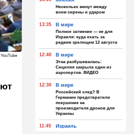
Несколько минут между
воем сирены и ударом
13:35
В мире
Полное затмение — не для
Израиля: куда ехать за
редким зрелищем 12 августа
12:40
В мире
 YouTube
Этна разбушевалась:
Сицилия закрыла один из
аэропортов. ВИДЕО
ают
12:30
В мире
Российский след? В
Германии предотвратили
покушение на
производителя дронов для
Украины
11:45
Израиль
Террорист "Нухбы",