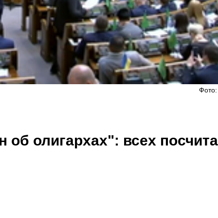
Фото:
н об олигархах": всех посчит