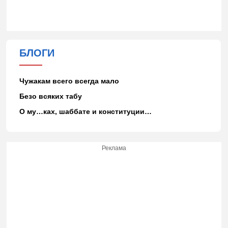
БЛОГИ
Чужакам всего всегда мало
Безо всяких табу
О му…ках, шаббате и конституции…
Реклама