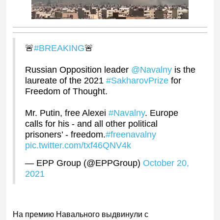
🚨
#BREAKING
🚨
Russian Opposition leader
@Navalny
is the
laureate of the 2021
#SakharovPrize
for
Freedom of Thought.
Mr. Putin, free Alexei
#Navalny
. Europe
calls for his - and all other political
prisoners’ - freedom.
#freenavalny
pic.twitter.com/txf46QNV4k
— EPP Group (@EPPGroup)
October 20,
2021
На премию Навального выдвинули с