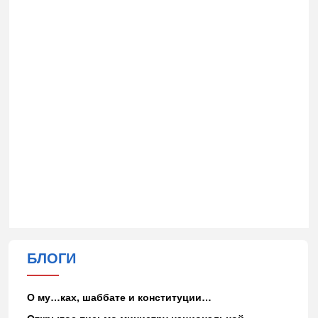
БЛОГИ
О му…ках, шаббате и конституции…