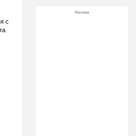
20:50
Израиль
Реклама
Как будто знал: известного
я с
израильского певца и поэта
та
раздавил собственный
автомобиль
20:37
Публицистика
Цена "эффективности":
почему новые правила ПДД
бьют по правам водителей
19:30
Транспорт
Пожилой водитель и
погибшая Диана: появилась
видеосъемка автобусного
ДТП в Ашкелоне
18:38
Транспорт
Подарок к праздникам:
американские авиалинии
снова летят в Израиль