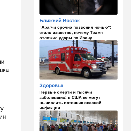
Полное затмение — не для
Израиля: куда ехать за
редким зрелищем 12 августа
Ближний Восток
"Арагчи срочно позвонил ночью":
12:40
В мире
стало известно, почему Трамп
Этна разбушевалась:
отложил удары по Ирану
Сицилия закрыла один из
аэропортов. ВИДЕО
12:30
В мире
ии
Российский след? В
шка
Германии предотвратили
покушение на
производителя дронов для
Здоровье
Украины
Первые смерти и тысячи
заболевших: в США не могут
11:45
Израиль
вычислить источник опасной
Террорист "Нухбы",
ту
инфекции
участвовавший в резне 7
тин
октября, работал в Газе
водителем грузовика
гумпомощи