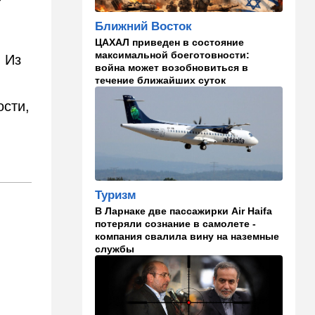
русские дети вместе с
,
палестинскими строят
Ближний Восток
"новую модель ООН"
ЦАХАЛ приведен в состояние
14:55
Израиль
максимальной боеготовности:
. Из
война может возобновиться в
В Израиле опасаются атак
.
течение ближайших суток
дронов изнутри страны
ости,
14:55
В мире
WSJ: загнанный в угол Путин
может испытать НАТО на
прочность
14:10
В мире
Туризм
Заложники Сеуты: почему
В Ларнаке две пассажирки Air Haifa
марокканские подростки не
потеряли сознание в самолете -
могут вернуться домой
компания свалила вину на наземные
службы
14:09
Мнения
Несколько минут между
воем сирены и ударом
13:35
В мире