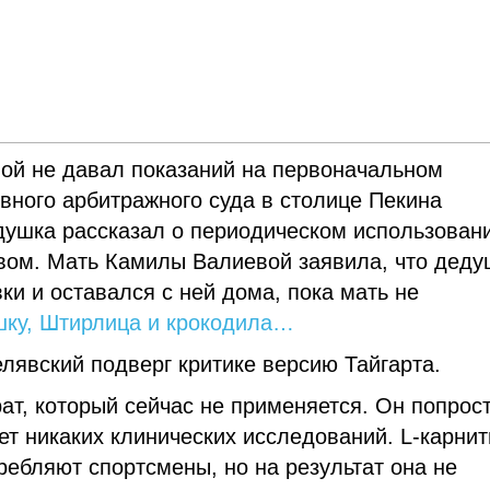
вой не давал показаний на первоначальном
вного арбитражного суда в столице Пекина
душка рассказал о периодическом использован
твом. Мать Камилы Валиевой заявила, что деду
ки и оставался с ней дома, пока мать не
шку, Штирлица и крокодила…
лявский подверг критике версию Тайгарта.
ат, который сейчас не применяется. Он попрос
нет никаких клинических исследований. L-карни
ребляют спортсмены, но на результат она не