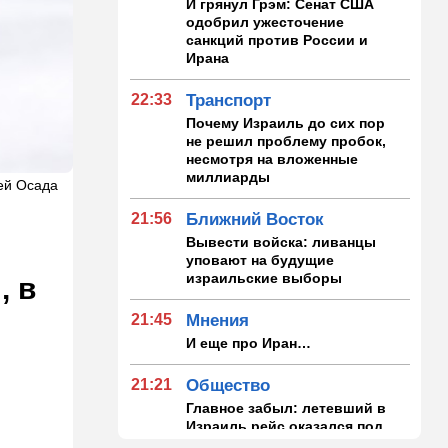
И грянул Грэм: Сенат США
одобрил ужесточение
санкций против России и
Ирана
22:33
Транспорт
Почему Израиль до сих пор
не решил проблему пробок,
несмотря на вложенные
миллиарды
хей Осада
21:56
Ближний Восток
Вывести войска: ливанцы
уповают на будущие
израильские выборы
, в
21:45
Мнения
И еще про Иран…
21:21
Общество
Главное забыл: летевший в
Израиль рейс оказался под
угрозой