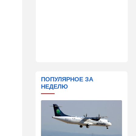
вызвали полицию
13:05
Ближний Восток
ООН обеспокоена:
ближневосточная страна на
пороге гражданской войны
12:20
В мире
Шенген трещит по швам:
Сеута окончательно
рассорила две европейские
страны
ПОПУЛЯРНОЕ ЗА
11:31
Израиль
НЕДЕЛЮ
Не террорист, а угонщик:
спасаясь от погони, вор
вызвал переполох в поселке
Офарим
11:15
В мире
Дроны-разведчики над
бундесвером: Германия