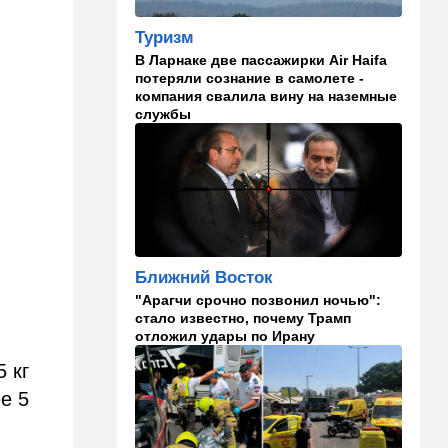
наконец запаниковала?
Туризм
10:10
В мире
В Ларнаке две пассажирки Air Haifa
"Холодные сферы" над
потеряли сознание в самолете -
Ближним Востоком:
компания свалила вину на наземные
Пентагон выложил новую
службы
партию Х-файлов
09:50
Мнения
Я формирую свой
собственный нарратив
09:42
Новости Украины
РФ нанесла удар
Ближний Восток
баллистикой по Киеву и
"Арагчи срочно позвонил ночью":
дронами по области — есть
стало известно, почему Трамп
погибшие
отложил удары по Ирану
5 кг
08:45
Ближний Восток
Дружить против Израиля:
ее 5
Иран просится в мекканский
союз