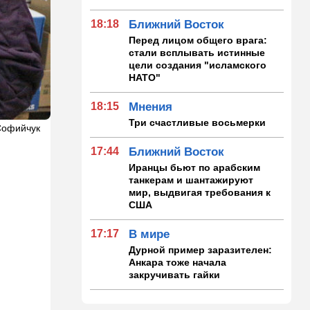
18:18
Ближний Восток
Перед лицом общего врага:
стали всплывать истинные
цели создания "исламского
НАТО"
18:15
Мнения
Три счастливые восьмерки
 Софийчук
17:44
Ближний Восток
Иранцы бьют по арабским
танкерам и шантажируют
мир, выдвигая требования к
США
17:17
В мире
Дурной пример заразителен:
Анкара тоже начала
закручивать гайки
16:48
Деньги