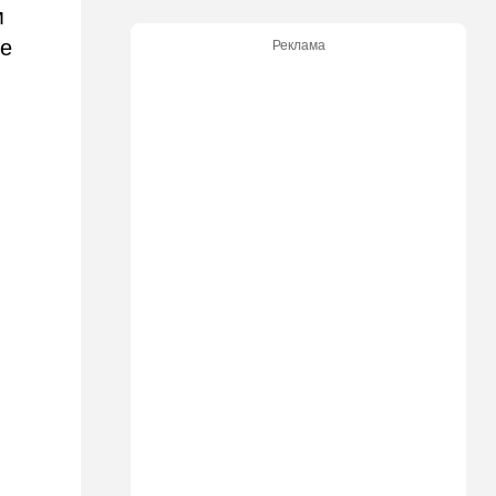
м
Дочь Ольмерта
рассердилась на "Исракарт"
ие
Реклама
за отказ принимать платеж
для ООН
16:16
Ближний Восток
Ормуз на замке: Иран назвал
цену открытия пролива
15:39
В мире
Деменция и Паркинсон - что
еще приписывают
российские политтехнологи
французским политикам
15:30
Общество
"Веселый молочник"
больше не смеется:
американский фермер-мем в
шоке
14:35
Израиль