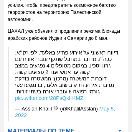
усилия, чтобы предотвратить возможное бегство
террористов на территорию Палестинской
автономии.
ЦАХАЛ уже объявил о продлении режима блокады
арабских районов Иудеи и Самарии до 8 мая.
דיווח ראשוני על אירוע פח"ע באלעד. לפי זק״א:
ככה״נ מדובר במחבל שתקף עוברי אורח עם
גרזן וסכין. במקום מטופלים 4 נפגעים במצב
קשה עד אנוש ועוד 2 פצועים קשה.
דוברות המשטרה (מרכז): המשטרה בודקת
נסיבות אירוע חריג בישוב אלעד, בו נפגעו עפי
גורמי רפואה 6 עוברי אורח בשתי זירות.
pic.twitter.com/28PsQxH4MZ
— Asslan Khalil 💚 (@KhalilAsslan)
May 5,
2022
МАТЕРИАЛЫ ПО ТЕМЕ