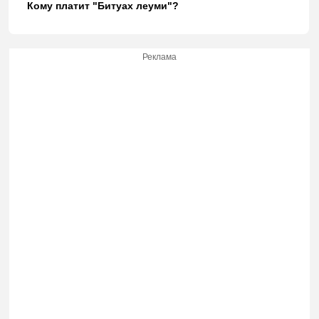
Кому платит "Битуах леуми"?
Реклама