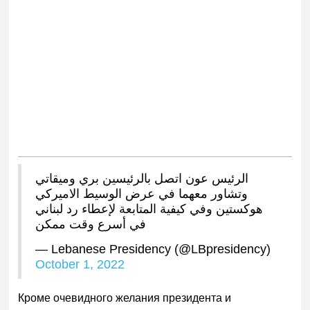
الرئيس عون اتصل بالرئيسين بري وميقاتي
وتشاور معهما في عرض الوسيط الاميركي
هوكستين وفي كيفية المتابعة لإعطاء رد لبناني
في أسرع وقت ممكن
— Lebanese Presidency (@LBpresidency)
October 1, 2022
Кроме очевидного желания президента и