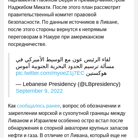
Наджибом Микати. После этого план рассмотрит
правительственный комитет правовой
безопасности. По данным источников в Ливане,
после этого стороны вернутся к непрямым
переговорам в Накуре при американском
посредничестве.
لقاء الرئيس عون مع الوسيط الأميركي في
مسألة ترسيم الحدود البحرية الجنوبية أموس
pic.twitter.com/myoeZ1j7EC
هوكستين
— Lebanese Presidency (@LBpresidency)
September 9, 2022
Как
сообщалось ранее
, вопрос об обозначении и
закреплении морской и сухопутной границы между
Ливаном и Израилем особенно остро встал после
обнаружения в спорной акватории крупных запасов
нефти и газа. В отличие от Ливана, который еще не