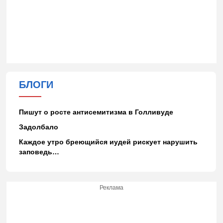
БЛОГИ
Пишут о росте антисемитизма в Голливуде
Задолбало
Каждое утро бреющийся иудей рискует нарушить
заповедь…
Реклама