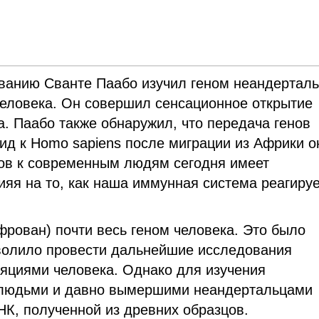
ванию Сванте Паабо изучил геном неандерталь
еловека. Он совершил сенсационное открытие
а. Паабо также обнаружил, что передача генов
ид к Homo sapiens после миграции из Африки о
енов к современным людям сегодня имеет
ияя на то, как наша иммунная система реагируе
фрован) почти весь геном человека. Это было
волило провести дальнейшие исследования
ляциями человека. Однако для изучения
людьми и давно вымершими неандертальцами
К, полученной из древних образцов.