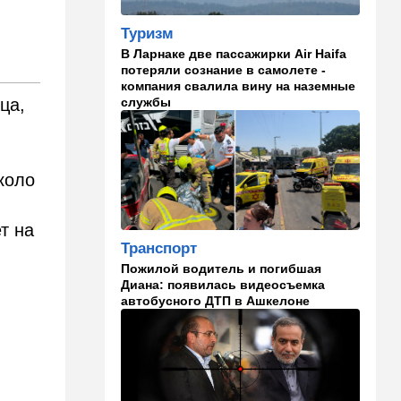
парализовала экспорт
иранской нефти
Туризм
В Ларнаке две пассажирки Air Haifa
06:45
Здоровье
потеряли сознание в самолете -
Всего 15 минут сна могут
компания свалила вину на наземные
изменить здоровье:
службы
ца,
результаты нового
исследования
02:30
Израиль
коло
Погода в Израиле на
неделю: жаркие деньки
т на
00:01
Ближний Восток
Транспорт
Треугольник будет выпит:
Пожилой водитель и погибшая
"исламский НАТО" угрожает
Диана: появилась видеосъемка
расширением и
автобусного ДТП в Ашкелоне
международной изоляцией
Израиля
23:58
Мнения
Каждое утро бреющийся
иудей рискует нарушить