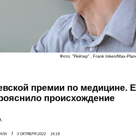
Фото: "Рейтер" , Frank Inken/Max-Planck
вской премии по медицине. Е
прояснило происхождение
.
I
НАЛА
3 ОКТЯБРЯ 2022
16:18