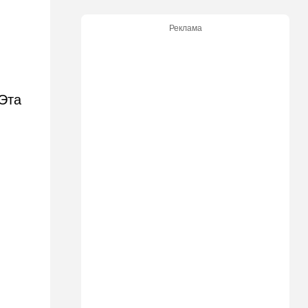
12:14
В мире
Reuters вслед за
Реклама
американскими СМИ
комментирует ключевой
вопрос по войне с Ираном
12:05
Ближний Восток
 Эта
США начали вывод сил из
Эрбиля: что происходит на
одной из ключевых баз
11:23
Транспорт
Водители, осторожно!
Камеры на обочине
перестают "прощать"
небольшое превышение
скорости
11:11
Общество
Шокирующая статистика из
Канады: ситуация оказалась
гораздо хуже, чем казалось