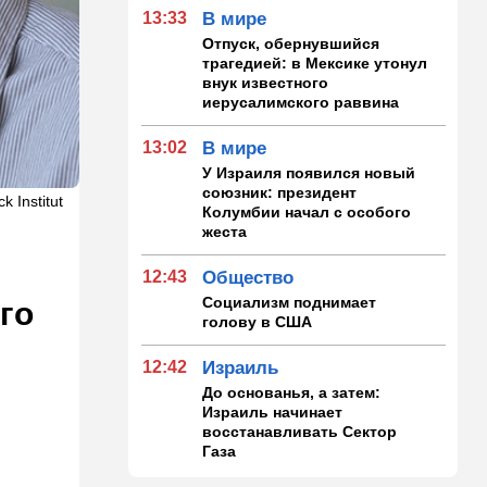
13:33
В мире
Отпуск, обернувшийся
трагедией: в Мексике утонул
внук известного
иерусалимского раввина
13:02
В мире
У Израиля появился новый
союзник: президент
 Institut
Колумбии начал с особого
жеста
12:43
Общество
Социализм поднимает
го
голову в США
12:42
Израиль
До основанья, а затем:
Израиль начинает
восстанавливать Сектор
Газа