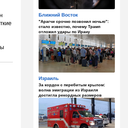
заповедь…
н
Ближний Восток
23:36
В мире
"Арагчи срочно позвонил ночью":
ткие
Филиппины: израильтянин
стало известно, почему Трамп
подрался с "суперменом"-
отложил удары по Ирану
антисемитом из-за Гитлера,
оба в полиции. ВИДЕО
ды
23:03
Ближний Восток
Попутал берега Ормузского
пролива: Иран ужесточает
требования
Израиль
21:40
Мнения
За кордон с перебитым крылом:
Совет мира начинает
волна эмиграции из Израиля
военное развертывание в
достигла рекордных размеров
Газе
21:21
Ближний Восток
Караван идет: Иран и Оман
почти договорились