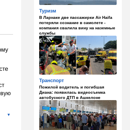
ночь Одессе и Харькову:
кадры последствий
Туризм
В Ларнаке две пассажирки Air Haifa
08:45
Деньги
потеряли сознание в самолете -
Как торговые сети
компания свалила вину на наземные
манипулируют вами,
службы
заставляя вас
раскошелиться. И как от
этого защититься
ому
07:56
Спорт
Брат известного иранского
сте
спортсмена обратился к
Трампу с отчаянной
Транспорт
просьбой
ст
Пожилой водитель и погибшая
Диана: появилась видеосъемка
овую
07:20
Ближний Восток
автобусного ДТП в Ашкелоне
Американская блокада
парализовала экспорт
иранской нефти
06:45
Здоровье
Всего 15 минут сна могут