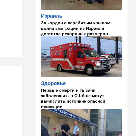
изменить здоровье:
результаты нового
Израиль
исследования
За кордон с перебитым крылом:
волна эмиграции из Израиля
02:30
Израиль
достигла рекордных размеров
Погода в Израиле на
неделю: жаркие деньки
00:01
Ближний Восток
Треугольник будет выпит:
"исламский НАТО" угрожает
расширением и
международной изоляцией
Здоровье
Израиля
Первые смерти и тысячи
23:58
Мнения
заболевших: в США не могут
вычислить источник опасной
Каждое утро бреющийся
инфекции
иудей рискует нарушить
заповедь…
23:36
В мире
Филиппины: израильтянин