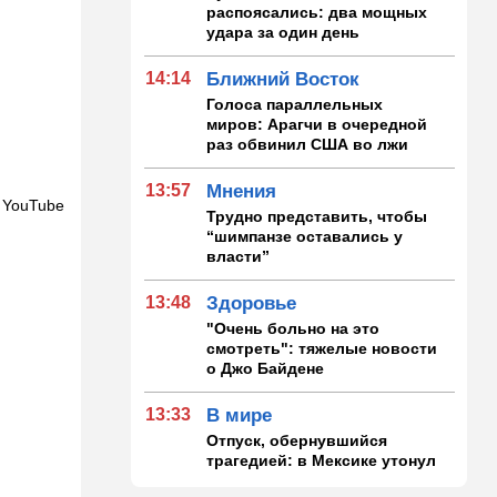
распоясались: два мощных
удара за один день
14:14
Ближний Восток
Голоса параллельных
миров: Арагчи в очередной
раз обвинил США во лжи
13:57
Мнения
 YouTube
Трудно представить, чтобы
“шимпанзе оставались у
власти”
13:48
Здоровье
"Очень больно на это
смотреть": тяжелые новости
о Джо Байдене
13:33
В мире
Отпуск, обернувшийся
трагедией: в Мексике утонул
внук известного