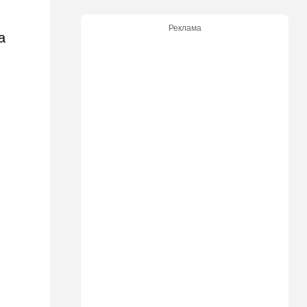
иерусалимского раввина
Реклама
13:02
В мире
а
У Израиля появился новый
союзник: президент
Колумбии начал с особого
жеста
12:43
Общество
Социализм поднимает
голову в США
12:42
Израиль
До основанья, а затем:
Израиль начинает
восстанавливать Сектор
Газа
12:14
В мире
Reuters вслед за
американскими СМИ
комментирует ключевой
вопрос по войне с Ираном