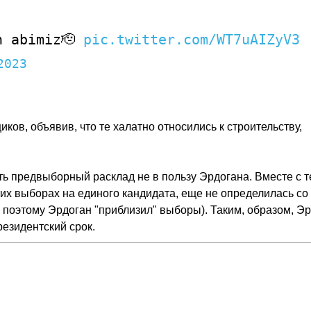
n abimiz🫡
pic.twitter.com/WT7uAIZyV3
2023
ков, объявив, что те халатно относились к строительству,
.
ь предвыборный расклад не в пользу Эрдогана. Вместе с 
тих выборах на единого кандидата, еще не определилась со
 поэтому Эрдоган "приблизил" выборы). Таким, образом, Э
резидентский срок.