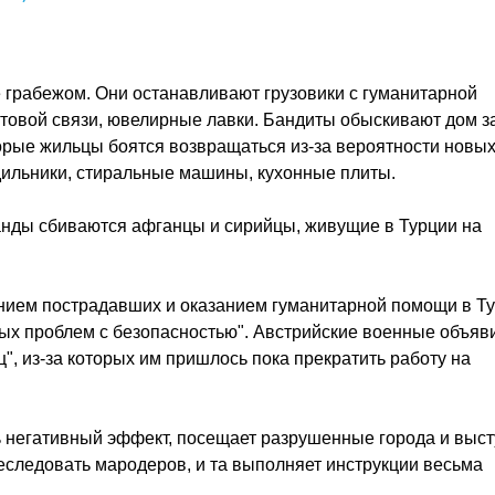
грабежом. Они останавливают грузовики с гуманитарной
отовой связи, ювелирные лавки. Бандиты обыскивают дом з
орые жильцы боятся возвращаться из-за вероятности новы
одильники, стиральные машины, кухонные плиты.
банды сбиваются афганцы и сирийцы, живущие в Турции на
нием пострадавших и оказанием гуманитарной помощи в Ту
ных проблем с безопасностью". Австрийские военные объяв
", из-за которых им пришлось пока прекратить работу на
 негативный эффект, посещает разрушенные города и выст
еследовать мародеров, и та выполняет инструкции весьма