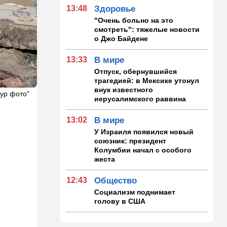
13:48
Здоровье
"Очень больно на это
смотреть": тяжелые новости
о Джо Байдене
13:33
В мире
Отпуск, обернувшийся
трагедией: в Мексике утонул
внук известного
Нур фото"
иерусалимского раввина
13:02
В мире
У Израиля появился новый
союзник: президент
Колумбии начал с особого
жеста
12:43
Общество
Социализм поднимает
голову в США
12:42
Израиль