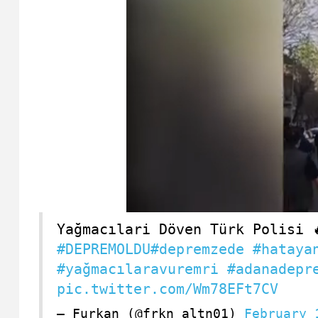
Yağmacılari Döven Türk Polisi 
#DEPREMOLDU
#depremzede
#hataya
#yağmacılaravuremri
#adanadepr
pic.twitter.com/Wm78EFt7CV
— Furkan (@frkn_altn01)
February 