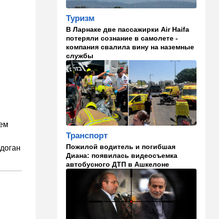
Трампу с отчаянной
просьбой
Туризм
В Ларнаке две пассажирки Air Haifa
07:20
Ближний Восток
потеряли сознание в самолете -
Американская блокада
компания свалила вину на наземные
парализовала экспорт
службы
иранской нефти
06:45
Здоровье
Всего 15 минут сна могут
изменить здоровье:
результаты нового
исследования
тем
Транспорт
02:30
Израиль
Пожилой водитель и погибшая
рдоган
Погода в Израиле на
Диана: появилась видеосъемка
неделю: жаркие деньки
автобусного ДТП в Ашкелоне
00:01
Ближний Восток
Треугольник будет выпит:
"исламский НАТО" угрожает
расширением и
международной изоляцией