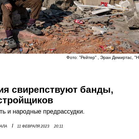
Фото: "Рейтер" , Эран Демиртас, "
ния свирепствуют банды,
астройщиков
ать и народные предрассудки.
I
НАЛА
11 ФЕВРАЛЯ 2023
20:11