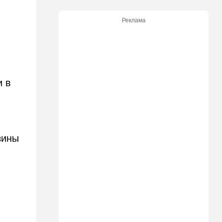
До основанья, а затем:
Израиль начинает
Реклама
восстанавливать Сектор
Газа
12:14
В мире
Reuters вслед за
американскими СМИ
и в
комментирует ключевой
вопрос по войне с Ираном
12:05
Ближний Восток
США начали вывод сил из
Эрбиля: что происходит на
зины
одной из ключевых баз
11:23
Транспорт
Водители, осторожно!
Камеры на обочине
перестают "прощать"
небольшое превышение
скорости