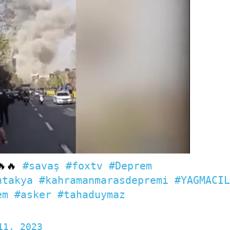
🔥🔥
#savaş
#foxtv
#Deprem
ntakya
#kahramanmarasdepremi
#YAGMACI
em
#asker
#tahaduymaz
11, 2023