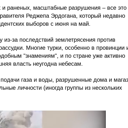
 и раненых, масштабные разрушения – все это
правителя Реджепа Эрдогана, который недавно
дентских выборов с июня на май.
у из-за последствий землетрясения против
ассудки. Многие турки, особенно в провинции 
одобным "знамениям", и по стране уже активно
шняя власть неугодна небесам.
т подачи газа и воды, разрушенные дома и мага
льные личности (иногда группы из нескольких