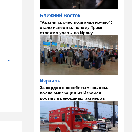
Израиля
Ближний Восток
23:58
Мнения
"Арагчи срочно позвонил ночью":
Каждое утро бреющийся
стало известно, почему Трамп
иудей рискует нарушить
отложил удары по Ирану
заповедь…
23:36
В мире
Филиппины: израильтянин
подрался с "суперменом"-
антисемитом из-за Гитлера,
оба в полиции. ВИДЕО
Израиль
23:03
Ближний Восток
За кордон с перебитым крылом:
Попутал берега Ормузского
волна эмиграции из Израиля
пролива: Иран ужесточает
достигла рекордных размеров
требования
21:40
Мнения
Совет мира начинает
военное развертывание в
Газе