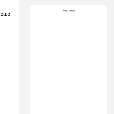
"Веселый молочник"
больше не смеется:
Реклама
американский фермер-мем в
рошо
шоке
14:35
Израиль
И снова труп - возле
Реховота нашли тело
мужчины
14:15
В мире
Новый удар по Японии: за
землетрясением юг страны
накрыл "Дельфин"
14:15
Мнения
Мы проиграли, но в
хорошей компании…
14:08
В мире
Неизвестный дрон залетел в
Болгарию - премьер-