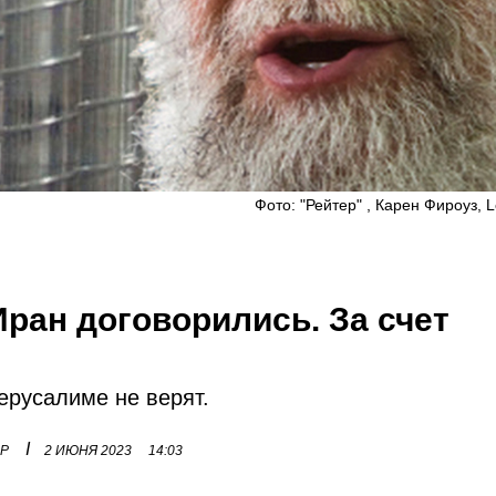
Фото: "Рейтер" , Карен Фироуз, Le
ран договорились. За счет
ерусалиме не верят.
I
ОР
2 ИЮНЯ 2023
14:03