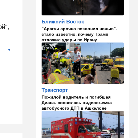
на Израиль, рассердив
генконсула
Ближний Восток
22:52
В мире
й",
"Арагчи срочно позвонил ночью":
И грянул Грэм: Сенат США
стало известно, почему Трамп
одобрил ужесточение
отложил удары по Ирану
санкций против России и
Ирана
22:33
Транспорт
Почему Израиль до сих пор
не решил проблему пробок,
несмотря на вложенные
миллиарды
Транспорт
21:56
Ближний Восток
Пожилой водитель и погибшая
Вывести войска: ливанцы
Диана: появилась видеосъемка
уповают на будущие
автобусного ДТП в Ашкелоне
израильские выборы
21:45
Мнения
И еще про Иран…