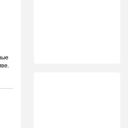
министр сделал заявление
13:19
В мире
Школьник пришел на
экскурсию в концлагерь в
футболке с принтом
террористки — посетители
вызвали полицию
13:05
Ближний Восток
ные
ООН обеспокоена:
ближневосточная страна на
иве.
пороге гражданской войны
12:20
В мире
Шенген трещит по швам:
Сеута окончательно
рассорила две европейские
страны
11:31
Израиль
Не террорист, а угонщик:
спасаясь от погони, вор