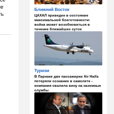
погибшие
не
Ближний Восток
08:45
Ближний Восток
ть
ЦАХАЛ приведен в состояние
Дружить против Израиля:
максимальной боеготовности:
Иран просится в мекканский
война может возобновиться в
союз
течение ближайших суток
08:18
В мире
CNN: генерал Кейн ищет
способ выйти из войны с
Ираном
00:32
Израиль
Погода в Израиле на
Туризм
субботу, 8 августа
В Ларнаке две пассажирки Air Haifa
потеряли сознание в самолете -
23:57
Мнения
компания свалила вину на наземные
службы
Страсть к творчеству
23:20
В мире
"Нью-Йорк таймс"
опубликовал новый поклеп