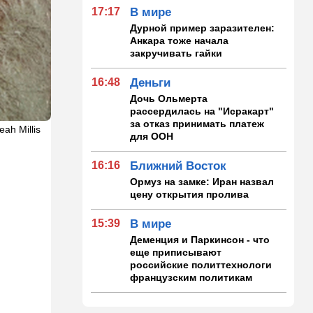
17:17
В мире
Дурной пример заразителен:
Анкара тоже начала
закручивать гайки
16:48
Деньги
Дочь Ольмерта
рассердилась на "Исракарт"
за отказ принимать платеж
ah Millis
для ООН
16:16
Ближний Восток
Ормуз на замке: Иран назвал
цену открытия пролива
15:39
В мире
Деменция и Паркинсон - что
еще приписывают
российские политтехнологи
французским политикам
15:30
Общество