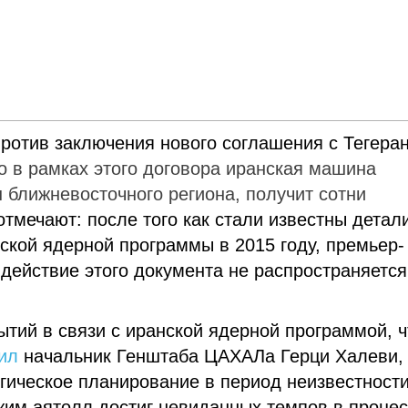
ротив заключения нового соглашения с Тегера
го в рамках этого договора иранская машина
 ближневосточного региона, получит сотни
тмечают: после того как стали известны детал
ской ядерной программы в 2015 году, премьер-
 действие этого документа не распространяется
тий в связи с иранской ядерной программой, ч
ил
начальник Генштаба ЦАХАЛа Герци Халеви,
гическое планирование в период неизвестности
жим аятолл достиг невиданных темпов в проце