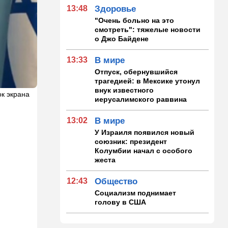
13:48
Здоровье
"Очень больно на это
смотреть": тяжелые новости
о Джо Байдене
13:33
В мире
Отпуск, обернувшийся
трагедией: в Мексике утонул
внук известного
к экрана
иерусалимского раввина
13:02
В мире
У Израиля появился новый
союзник: президент
Колумбии начал с особого
жеста
12:43
Общество
Социализм поднимает
голову в США
12:42
Израиль