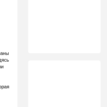
11:11
Общество
Шокирующая статистика из
Канады: ситуация оказалась
гораздо хуже, чем казалось
10:39
В мире
Секрет раскрыт: вот где в
Европе начнут производить
израильские дроны
10:32
Мнения
раны
Пишут о росте
дясь
антисемитизма в Голливуде
ли
10:11
В мире
Бумеранг для Санчеса: жена
помогла хорошенько
орая
раскачать премьерское
кресло
09:48
Мнения
Задолбало