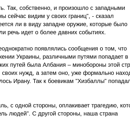
ть. Так, собственно, и произошло с западными
 сейчас видим у своих границ", - сказал
еется ли в виду западне оружие, которые было
ли речь идет о более давних событиях.
еоднократно появлялись сообщения о том, что
жении Украины, различными путями попадает в
таких путей была Албания – минобороны этой ст
 своих нужд, а затем оно, уже формально нахо
лось Ирану. Так к боевикам "Хизбаллы" попада
ль, с одной стороны, оплакивает трагедию, кот
ель людей". С другой стороны, наша страна