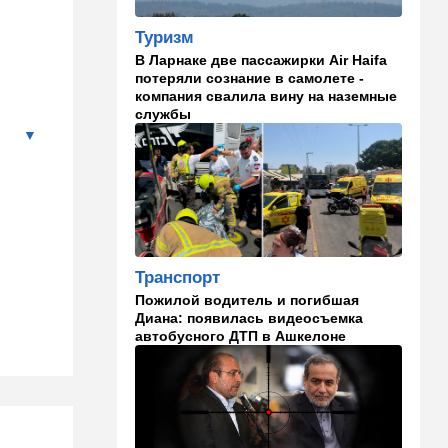
Трампу с отчаянной
просьбой
Туризм
В Ларнаке две пассажирки Air Haifa
07:20
Ближний Восток
потеряли сознание в самолете -
Американская блокада
компания свалила вину на наземные
парализовала экспорт
службы
иранской нефти
06:45
Здоровье
Всего 15 минут сна могут
изменить здоровье:
результаты нового
исследования
Транспорт
02:30
Израиль
Пожилой водитель и погибшая
Погода в Израиле на
Диана: появилась видеосъемка
неделю: жаркие деньки
автобусного ДТП в Ашкелоне
00:01
Ближний Восток
Треугольник будет выпит:
"исламский НАТО" угрожает
расширением и
международной изоляцией