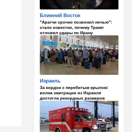
Израиля
Ближний Восток
23:58
Мнения
"Арагчи срочно позвонил ночью":
Каждое утро бреющийся
стало известно, почему Трамп
иудей рискует нарушить
отложил удары по Ирану
заповедь…
23:36
В мире
Филиппины: израильтянин
подрался с "суперменом"-
антисемитом из-за Гитлера,
оба в полиции. ВИДЕО
Израиль
23:03
Ближний Восток
За кордон с перебитым крылом:
Попутал берега Ормузского
волна эмиграции из Израиля
пролива: Иран ужесточает
достигла рекордных размеров
требования
21:40
Мнения
Совет мира начинает
военное развертывание в
Газе