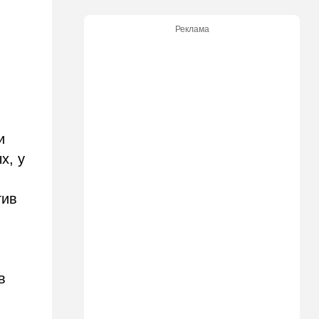
До основанья, а затем:
Израиль начинает
Реклама
восстанавливать Сектор
Газа
12:14
В мире
Reuters вслед за
американскими СМИ
комментирует ключевой
вопрос по войне с Ираном
и
х, у
12:05
Ближний Восток
США начали вывод сил из
Эрбиля: что происходит на
тив
одной из ключевых баз
11:23
Транспорт
Водители, осторожно!
Камеры на обочине
в
перестают "прощать"
небольшое превышение
скорости