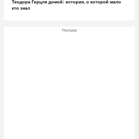
Теодора Герцля домой: история, о которой мало
кто знал
Реклама