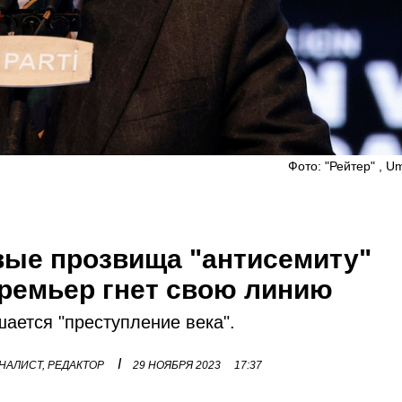
Фото: "Рейтер" , Um
вые прозвища "антисемиту"
премьер гнет свою линию
шается "преступление века".
I
НАЛИСТ, РЕДАКТОР
29 НОЯБРЯ 2023
17:37