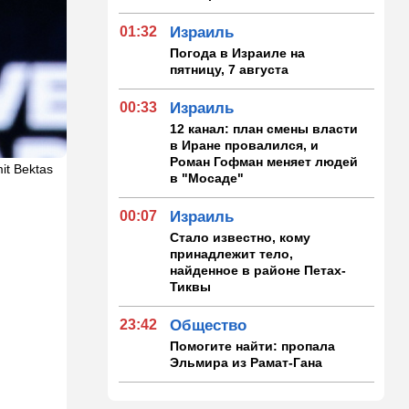
01:32
Израиль
Погода в Израиле на
пятницу, 7 августа
00:33
Израиль
12 канал: план смены власти
в Иране провалился, и
Роман Гофман меняет людей
it Bektas
в "Мосаде"
00:07
Израиль
Стало известно, кому
принадлежит тело,
найденное в районе Петах-
Тиквы
23:42
Общество
Помогите найти: пропала
Эльмира из Рамат-Гана
23:35
Мнения