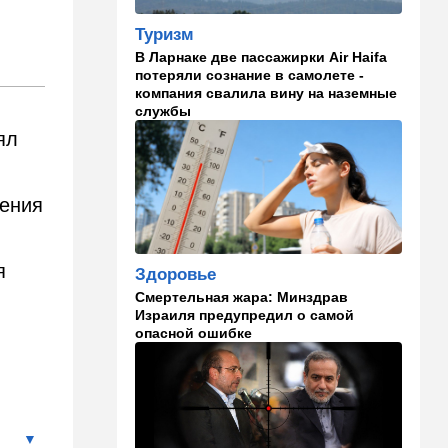
14:41
Ближний Восток
Туризм
Россия и Китай усиливают
В Ларнаке две пассажирки Air Haifa
поддержку Ирана: война с
потеряли сознание в самолете -
США меняет баланс сил
компания свалила вину на наземные
службы
14:18
Мнения
ял
"Это ваше туда-сюда
страшно раздражает"
щения
14:06
Транспорт
Что изменилось в аэропорту
Бен-Гурион после войны:
новые правила,
я
Здоровье
безопасность и советы
Смертельная жара: Минздрав
пассажирам
Израиля предупредил о самой
опасной ошибке
13:58
Здоровье
Какие продукты помогают
легче переносить стресс:
что выяснили ученые
13:47
Ближний Восток