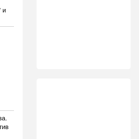
"Голосовать не за кого":
 и
Эрдан и Эдельштейн
создали новую партию
18:42
В мире
Дело пошло: в Газе строят
базу для африканских
солдат, две дружественных
Израилю страны готовы
отправить контингент
18:27
Мнения
Открытое письмо министру
национальной безопасности
Итамару Бен-Гвиру
18:00
Транспорт
Реформа общественного
транспорта в Израиле: что
ва.
изменится для пассажиров
тив
автобусов и поездов