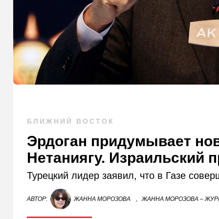
БЛИЖНИЙ ВОСТОК
Эрдоган придумывает но
Нетаниягу. Израильский 
Турецкий лидер заявил, что в Газе совер
АВТОР:
ЖАННА МОРОЗОВА
,
ЖАННА МОРОЗОВА – ЖУР