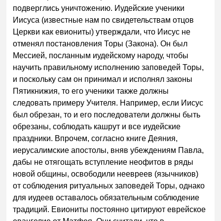
подверглись уничтожению. Иудейские ученики
Иисуса (известные нам по свидетельствам отцов
Церкви как евиониты) утверждали, что Иисус не
отменял постановления Торы (Закона). Он был
Мессией, посланным иудейскому народу, чтобы
научить правильному исполнению заповедей Торы,
и поскольку сам он принимал и исполнял законы
Пятикнижия, то его ученики также должны
следовать примеру Учителя. Например, если Иисус
был обрезан, то и его последователи должны быть
обрезаны, соблюдать кашрут и все иудейские
праздники. Впрочем, согласно книге Деяния,
иерусалимские апостолы, вняв убеждениям Павла,
дабы не отягощать вступление неофитов в ряды
новой общины, освободили неевреев (язычников)
от соблюдения ритуальных заповедей Торы, однако
для иудеев оставалось обязательным соблюдение
традиций. Евиониты постоянно цитируют еврейское