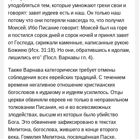
уподобляться тем, которые умножают грехи свои и
говорят: завет иудеев есть и наш. Он только наш
потому что они потеряли навсегда то, что получил
Моисей. Ибо Писание говорит: Моисей был на горе
и постился сорок дней и сорок ночей и принял завет
от Господа, скрижали каменные, написанные рукою
Божиею (Исх. 31:18). Но они, обратившись к идолам,
лишились его" (Посл. Варнавы гл. 4).
Также Варнава категорически требует отмены
соблюдения всех еврейских традиций. С течением
времени негативное отношение христианских
богословов к иудаизму и иудеям усилилось. Отцы
церкви обвиняли евреев не только в неправильном
толковании Писания, но и во всевозможных
злодействах, высшм из которых было убийство
Бога. Это обвинение зафиксировано в текстах
Мелитона, богослова, жившего в конце второго
века. Гомилия Мелитона, посвящённая Пасхе,