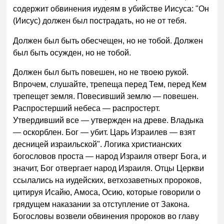
содержит обвинения иудеям в убийстве Иисуса: "Он
(Иисус) должен был пострадать, но не от тебя.
Должен был быть обесчещен, но не тобой. Должен
был быть осужден, но не тобой.
Должен был быть повешен, но не твоею рукой.
Впрочем, слушайте, трепеща перед Тем, перед Кем
трепещет земля. Повесивший землю — повешен.
Распростерший небеса — распростерт.
Утвердивший все — утвержден на древе. Владыка
— оскорблен. Бог — убит. Царь Израилев — взят
десницей израильской". Логика христианских
богословов проста — народ Израиля отверг Бога, и
значит, Бог отвергает народ Израиля. Отцы Церкви
ссылались на иудейских, ветхозаветных пророков,
цитируя Исайю, Амоса, Осию, которые говорили о
грядущем наказании за отступление от Закона.
Богословы возвели обвинения пророков во главу