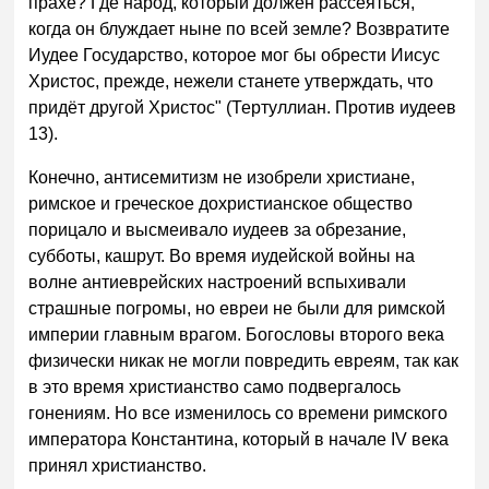
прахе? Где народ, который должен рассеяться,
когда он блуждает ныне по всей земле? Возвратите
Иудее Государство, которое мог бы обрести Иисус
Христос, прежде, нежели станете утверждать, что
придёт другой Христос" (Тертуллиан. Против иудеев
13).
Конечно, антисемитизм не изобрели христиане,
римское и греческое дохристианское общество
порицало и высмеивало иудеев за обрезание,
субботы, кашрут. Во время иудейской войны на
волне антиеврейских настроений вспыхивали
страшные погромы, но евреи не были для римской
империи главным врагом. Богословы второго века
физически никак не могли повредить евреям, так как
в это время христианство само подвергалось
гонениям. Но все изменилось со времени римского
императора Константина, который в начале IV века
принял христианство.