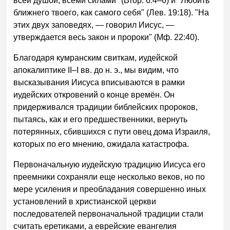
всей душой, всеми силами" (Втор. 6:4–6) и "Любить
ближнего твоего, как самого себя" (Лев. 19:18). "На
этих двух заповедях, — говорил Иисус, —
утверждается весь закон и пророки" (Мф. 22:40).
Благодаря кумранским свиткам, иудейской
апокалиптике II–I вв. до н. э., мы видим, что
высказывания Иисуса вписываются в рамки
иудейских откровений о конце времён. Он
придерживался традиции библейских пророков,
пытаясь, как и его предшественники, вернуть
потерянных, сбившихся с пути овец дома Израиля,
которых по его мнению, ожидала катастрофа.
Первоначальную иудейскую традицию Иисуса его
преемники сохраняли еще несколько веков, но по
мере усиления и преобладания совершенно иных
установлений в христианской церкви
последователей первоначальной традиции стали
считать еретиками, а еврейские евангелия