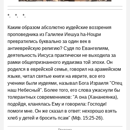
*. *. *.
Каким образом абсолютно иудейские воззрения
проповедника из Галилеи Иешуа hа-Ноцри
превратились буквально за один век в
антиеврейскую религию? Судя по Евангелиям,
деятельность Иисуса практически не выходила за
рамки общепризнанного иудаизма той эпохи. Он
родился в еврейской семье, говорил на арамейском
языке, читал святые книги на иврите, все его
ученики были иудеями, называл Бога Израиля "Отец
наш Небесный". Более того, его слова ужаснули бы
толерантных современников: "А она (Хананеянка),
подойдя, кланялась Ему и говорила: Господи!
помоги мне. Он же сказал в ответ: нехорошо взять
хлеб у детей и бросить псам" (Мф. 15:25-26).
Реклама