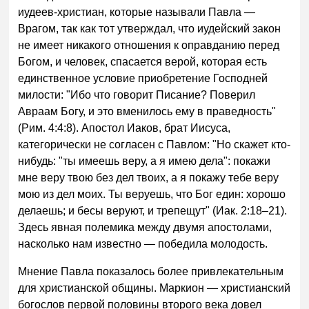
иудеев-христиан, которые называли Павла —
Врагом, так как тот утверждал, что иудейский закон
не имеет никакого отношения к оправданию перед
Богом, и человек, спасается верой, которая есть
единственное условие приобретение Господней
милости: "Ибо что говорит Писание? Поверил
Авраам Богу, и это вменилось ему в праведность"
(Рим. 4:4:8). Апостол Иаков, брат Иисуса,
категорически не согласен с Павлом: "Но скажет кто-
нибудь: "ты имеешь веру, а я имею дела": покажи
мне веру твою без дел твоих, а я покажу тебе веру
мою из дел моих. Ты веруешь, что Бог един: хорошо
делаешь; и бесы веруют, и трепещут" (Иак. 2:18–21).
Здесь явная полемика между двумя апостолами,
насколько нам известно — победила молодость.
Мнение Павла показалось более привлекательным
для христианской общины. Маркион — христианский
богослов первой половины второго века довел