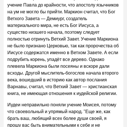
учение Павла до крайности, что апостолу язычников
на ум не могло бы прийти. Маркион считал, что Бог
Ветхого Завета — Демиург, создатель
материального мира, не есть Бог Иисуса, а
существо низшего начала, поэтому следует
полностью отринуть Ветхий Завет. Учение Маркиона
не было признано Церковью, так как пророчества об
Иисусе содержатся именно в Ветхом Завете. А если
подрубить корень, упадёт все дерево. Однако
плевела Маркиона были посеяны и вскоре дали
всходы. Другой мыслитель-богослов начала второго
века, вошедший в историю как автор послания
Варнавы, считал, что Ветхий Завет — христианская
книга, не имеющая отношения к иудейской религии.
Иудеи неправильно поняли учение Моисея, потому
что своевольный и упрямый народ. "Еще же, как
брать ваш, любящий всех более души своей, я
прошу вас быть внимательными к себе и не